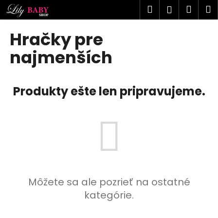
K
Prejsť
Hľadať
Náku
M
Prihlásen
na
o
obsah
Späť
Späť
košík
š
Hračky pre
í
Č
najmenších
k
o
p
Produkty ešte len pripravujeme.
o
t
r
e
b
u
j
e
Môžete sa ale pozrieť na ostatné
t
kategórie.
e
n