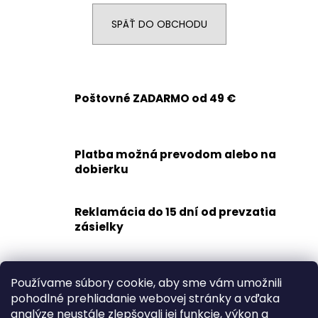
á
SPÄŤ DO OBCHODU
j
s
ť
?
Poštovné ZADARMO od 49 €
Platba možná prevodom alebo na
HĽADAŤ
dobierku
Reklamácia do 15 dní od prevzatia
O
zásielky
d
p
Rýchle doručenie
o
Používame súbory cookie, aby sme vám umožnili
1-2 dní
r
pohodlné prehliadanie webovej stránky a vďaka
ú
analýze neustále zlepšovali jej funkcie, výkon a