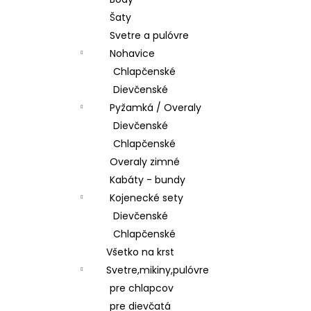
ŠATY
Šaty
€28,50
Svetre a pulóvre
Nohavice
Chlapčenské
Dievčenské
Pyžamká / Overaly
Dievčenské
Chlapčenské
Overaly zimné
Kabáty - bundy
Kojenecké sety
Dievčenské
Chlapčenské
Všetko na krst
Svetre,mikiny,pulóvre
pre chlapcov
pre dievčatá