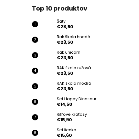
Top 10 produktov
Šaty
€28,50
Rak škola hnedá
€23,50
Rak unicorn
€23,50
RAK škola ružová
€23,50
RAK škola modrá
€23,50
Set Happy Dinosaur
€14,50
Rifľové kraťasy
€15,90
Set lienka
€15,60