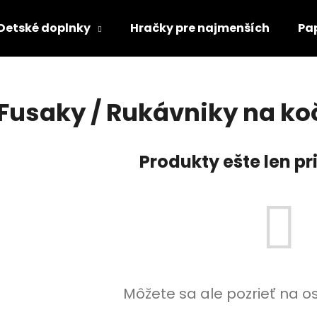
Detské doplnky
Hračky pre najmenších
Pa
Čo potrebujete nájsť?
Fusaky / Rukávniky na ko
HĽADAŤ
Produkty ešte len p
Odporúčame
Môžete sa ale pozrieť na o