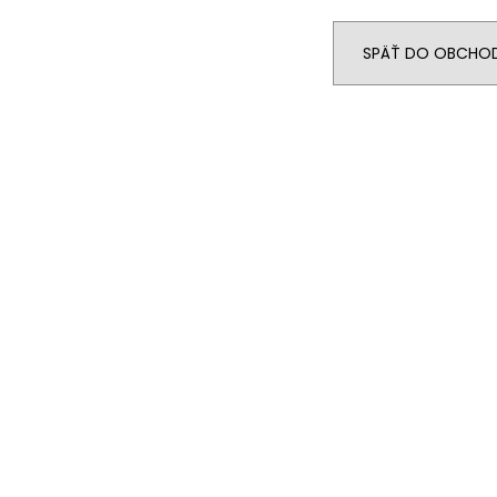
RAK ŠKOLA HNEDÁ
RAK UNICORN
€23,50
€23,50
SPÄŤ DO OBCHO