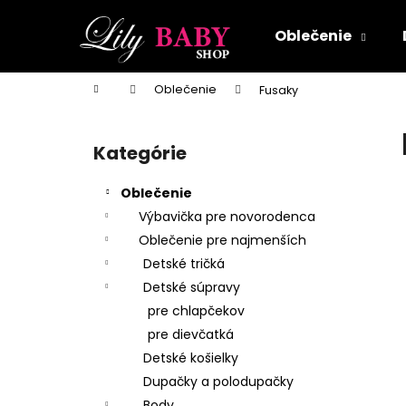
K
Prejsť
na
o
Oblečenie
obsah
Späť
Späť
š
do
do
í
Domov
Oblečenie
Fusaky
k
obchodu
obchodu
B
o
Kategórie
Preskočiť
č
kategórie
n
Oblečenie
ý
Výbavička pre novorodenca
p
Oblečenie pre najmenších
a
Detské tričká
n
Detské súpravy
e
pre chlapčekov
l
pre dievčatká
Detské košielky
Dupačky a polodupačky
Body