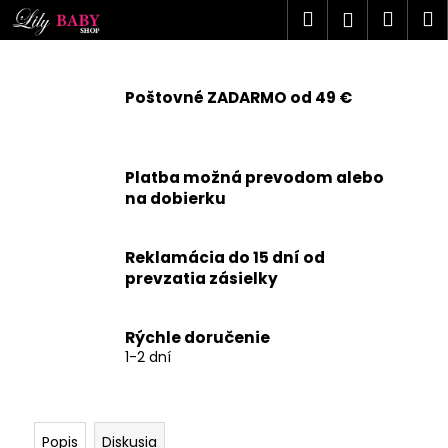
K
Prejsť
Hľadať
Náku
M
Prihlásen
na
o
obsah
Späť
Späť
košík
š
í
Poštovné ZADARMO od 49 €
Č
k
o
p
Platba možná prevodom alebo
o
na dobierku
t
r
Reklamácia do 15 dní od
e
prevzatia zásielky
b
u
j
Rýchle doručenie
1-2 dní
e
t
e
n
Popis
Diskusia