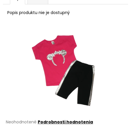
á
Popis produktu nie je dostupný
j
s
ť
?
HĽADAŤ
O
d
p
o
r
Priemerné
Neohodnotené
Podrobnosti hodnotenia
ú
hodnotenie