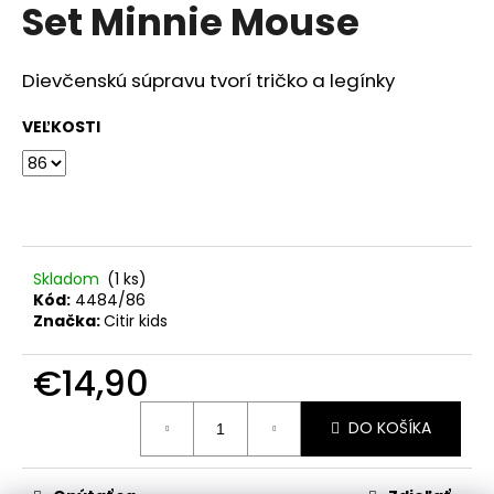
č
Set Minnie Mouse
produktu
a
je
m
0,0
z
e
Dievčenskú súpravu tvorí tričko a legínky
5
hviezdičiek.
VEĽKOSTI
RAK
UNICORN
€23,50
Skladom
(1 ks)
Kód:
4484/86
Značka:
Citir kids
€14,90
Jednotková
DO KOŠÍKA
cena: