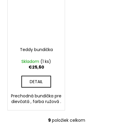
Teddy bundička
Skladom
(1 ks)
€25,60
DETAIL
Prechodná bundička pre
dievčatá , farba ružová .
9
položiek celkom
O
v