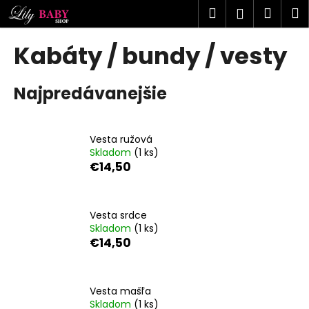
K
Prejsť
Hľadať
Náku
M
Prihlásen
na
o
obsah
Späť
Späť
košík
š
Kabáty / bundy / vesty
í
Č
k
Najpredávanejšie
o
p
o
Vesta ružová
t
Skladom
(1 ks)
r
€14,50
e
b
u
Vesta srdce
Skladom
(1 ks)
j
€14,50
e
t
e
Vesta mašľa
n
Skladom
(1 ks)