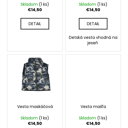
č
d
Skladom
(1 ks)
Skladom
(1 ks)
v
a
u
€14,50
€14,50
m
k
e
t
DETAIL
DETAIL
o
RAK
v
Detská vesta vhodná na
ŠKOLA
jeseň
MODRÁ
€23,50
Vesta maskáčová
Vesta mašľa
Skladom
(1 ks)
Skladom
(1 ks)
€14,50
€14,50