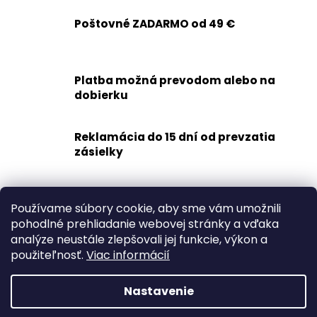
l
á
Poštovné ZADARMO od 49 €
d
a
c
Platba možná prevodom alebo na
i
dobierku
e
p
r
Reklamácia do 15 dní od prevzatia
v
zásielky
k
y
v
Rýchle doručenie
Používame súbory cookie, aby sme vám umožnili
ý
1-2 dní
pohodlné prehliadanie webovej stránky a vďaka
p
analýze neustále zlepšovali jej funkcie, výkon a
i
Z
použiteľnosť.
Viac informácií
s
á
u
p
Nastavenie
ä
Vytvoril Shoptet