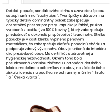
á
Detské papuče, sandálkového strihu s uzavretou špicou
j
so zapínaním na "suchý zips ". Tvar špičky s dôrazom na
s
typicky detský dominantný palček zabezpečuje
ť
dostatočný priestor pre prsty. Papučka je ľahká, pružná
vyrobená z textilu ( zo 100% bavlny ), ktorý zabezpečuje
?
priedušnosť a dokonalú prispôsobilosť tvaru nohy. Stielka
papučky je v časti klenku vyplnená penovým
materiálom, čo zabezpečuje dieťaťu pohodlnú chôdzu a
podporuje zdravý vývoj nohy. Obuv je určená do interiéru
ako prezúvková obuv. Má certifikát o zdravotnej a
HĽADAŤ
hygienickej nezávadnosti. Okrem toho bola
posudzovaná komisiou zloženou z ortopéda, detského
lekára, modelára a odborníkov na obuv, na základe čoho
získala licenciu na používanie ochrannej známky " Žirafa
" a " Česká kvalita ".
O
d
p
o
r
ú