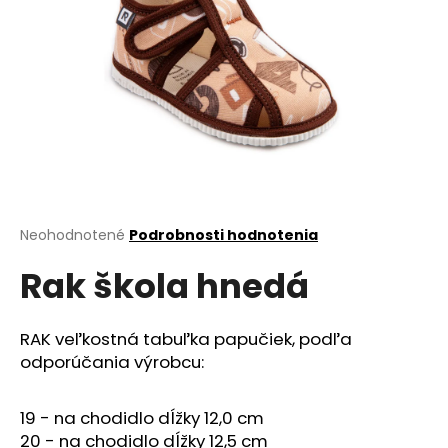
č
a
m
e
RAK
ŠKOLA
RUŽOVÁ
€23,50
Priemerné
Neohodnotené
Podrobnosti hodnotenia
hodnotenie
Rak škola hnedá
produktu
je
0,0
z
RAK veľkostná tabuľka papučiek, podľa
5
odporúčania výrobcu:
hviezdičiek.
19 - na chodidlo dĺžky 12,0 cm
20 - na chodidlo dĺžky 12,5 cm