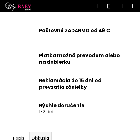
K
Prejsť
Hľadať
Náku
M
Prihlásen
na
o
obsah
Späť
Späť
košík
š
í
Poštovné ZADARMO od 49 €
Č
k
o
p
Platba možná prevodom alebo
o
na dobierku
t
r
Reklamácia do 15 dní od
e
prevzatia zásielky
b
u
j
Rýchle doručenie
1-2 dní
e
t
e
n
Popis
Diskusia