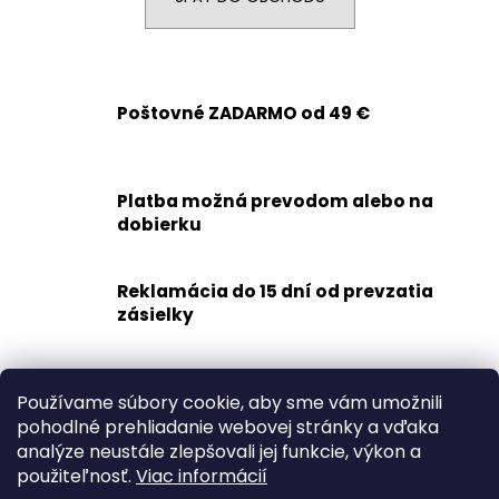
á
j
s
ť
Poštovné ZADARMO od 49 €
?
Platba možná prevodom alebo na
dobierku
HĽADAŤ
Reklamácia do 15 dní od prevzatia
zásielky
O
d
Rýchle doručenie
p
Používame súbory cookie, aby sme vám umožnili
1-2 dní
o
pohodlné prehliadanie webovej stránky a vďaka
r
analýze neustále zlepšovali jej funkcie, výkon a
Z
ú
použiteľnosť.
Viac informácií
á