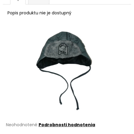
á
Popis produktu nie je dostupný
j
s
ť
?
HĽADAŤ
O
d
p
o
r
Priemerné
Neohodnotené
Podrobnosti hodnotenia
ú
hodnotenie