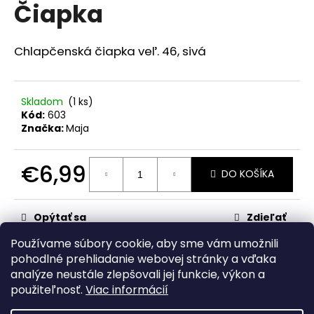
č
Čiapka
produktu
a
je
m
0,0
z
e
Chlapčenská čiapka veľ. 46, sivá
5
hviezdičiek.
RAK
ŠKOLA
Skladom
(1 ks)
MODRÁ
Kód:
603
Značka:
Maja
€23,50
€6,99
DO KOŠÍKA
Jednotková
cena:
Opýtať sa
Zdieľať
Používame súbory cookie, aby sme vám umožnili
Kategória
:
pre chlapcov
pohodlné prehliadanie webovej stránky a vďaka
analýze neustále zlepšovali jej funkcie, výkon a
Z
použiteľnosť.
Viac informácií
á