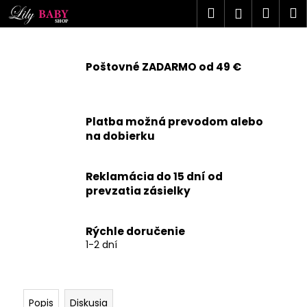
K
Prejsť
Hľadať
Náku
M
Prihlásen
na
o
obsah
Späť
Späť
košík
š
í
Poštovné ZADARMO od 49 €
Č
k
o
p
Platba možná prevodom alebo
o
na dobierku
t
r
Reklamácia do 15 dní od
e
prevzatia zásielky
b
u
j
Rýchle doručenie
1-2 dní
e
t
e
n
Popis
Diskusia