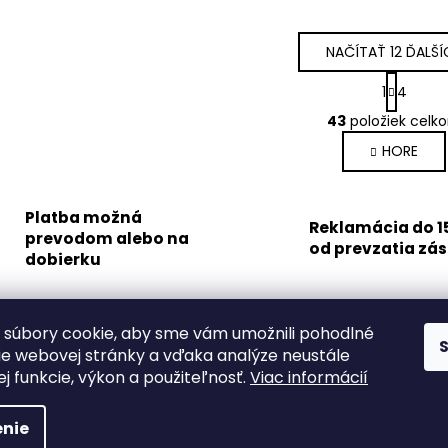
NAČÍTAŤ 12 ĎALŠÍ
S
1
4
t
O
r
43
položiek celk
v
á
HORE
l
n
k
á
o
d
v
Platba možná
a
Reklamácia do 1
a
prevodom alebo na
c
od prevzatia zás
n
dobierku
i
i
e
e
p
r
súbory cookie, aby sme vám umožnili pohodlné
v
ie webovej stránky a vďaka analýze neustále
k
jej funkcie, výkon a použiteľnosť.
Viac informácií
y
v
hradené.
nie
ý