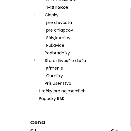
ŠATY
1-10 rokov
€28,50
Čiapky
pre dievčatá
pre chlapcov
Šály,komíny
Rukavice
Podbradníky
Starostlivosť o dieťa
Kŕmenie
Cumlíky
Príslušenstvo
Hračky pre najmenších
Papučky RAK
Cena
€
1
€
5