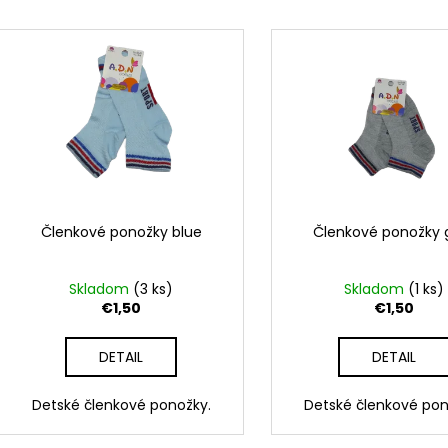
RAK ŠKOLA HNEDÁ
RAK UNICORN
e
V
€23,50
€23,50
n
ý
i
p
e
i
p
s
r
p
o
r
d
o
u
d
Členkové ponožky blue
Členkové ponožky 
k
u
t
k
Skladom
(3 ks)
Skladom
(1 ks)
o
t
€1,50
€1,50
v
o
DETAIL
DETAIL
v
Detské členkové ponožky.
Detské členkové pon