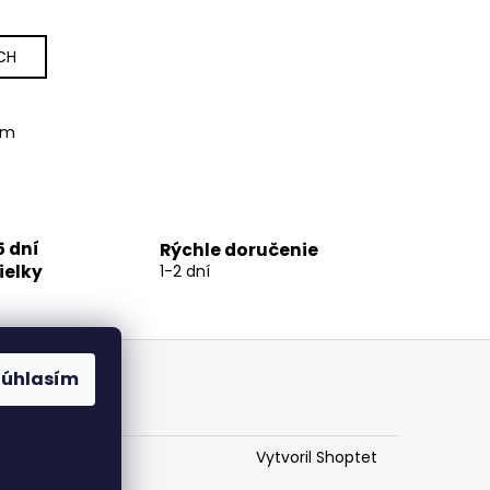
CH
om
5 dní
Rýchle doručenie
ielky
1-2 dní
Súhlasím
Vytvoril Shoptet