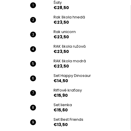
Šaty
€28,50
Rak škola hnedá
€23,50
Rak unicorn
€23,50
RAK škola ružová
€23,50
RAK škola modrá
€23,50
Set Happy Dinosaur
€14,50
Rifľové kraťasy
€15,90
Set lienka
€15,60
Set Best Friends
€13,50