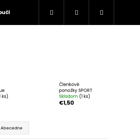
Hľadať
Prihlásenie
Nákupný
pučky RAK
Kontakty
Ochrana osobných úda
košík
Členkové
ue
ponožky SPORT
3 ks)
Skladom
(1 ks)
€1,50
Nasledujúce
Abecedne