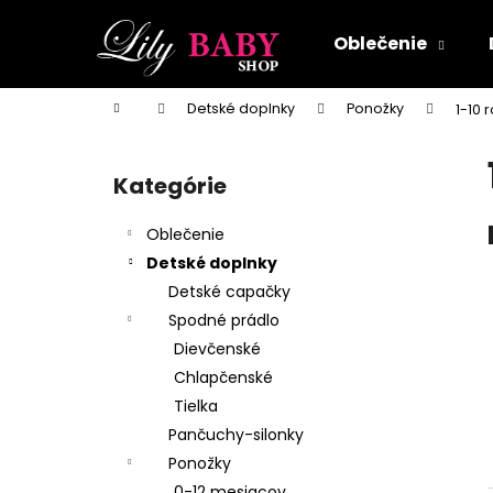
K
Prejsť
na
o
Oblečenie
obsah
Späť
Späť
š
do
do
í
Domov
Detské doplnky
Ponožky
1-10 
k
obchodu
obchodu
B
o
Kategórie
Preskočiť
č
kategórie
n
Oblečenie
ý
Detské doplnky
p
Detské capačky
a
Spodné prádlo
n
Dievčenské
e
Chlapčenské
l
Tielka
Pančuchy-silonky
Ponožky
0-12 mesiacov