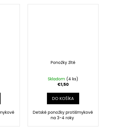
Ponožky žlté
)
Skladom
(4 ks)
€1,50
DO KOŠÍKA
šmykové
Detské ponožky protišmykové
na 3-4 roky