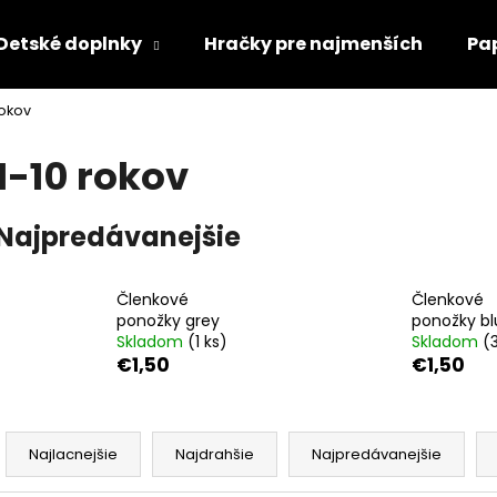
Detské doplnky
Hračky pre najmenších
Pa
rokov
Čo potrebujete nájsť?
1-10 rokov
HĽADAŤ
Najpredávanejšie
Odporúčame
Členkové
Členkové
ponožky grey
ponožky bl
Skladom
(1 ks)
Skladom
(
€1,50
€1,50
R
a
Najlacnejšie
Najdrahšie
Najpredávanejšie
d