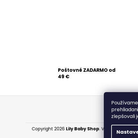
Poštovné ZADARMO od
49 €
Z
Používame 
á
prehliadan
p
zlepšovali 
ä
Copyright 2026
Lily Baby Shop
. Všetky práva vy
t
Nastave