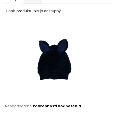
á
Popis produktu nie je dostupný
j
s
ť
?
HĽADAŤ
O
d
p
o
r
Priemerné
Neohodnotené
Podrobnosti hodnotenia
ú
hodnotenie