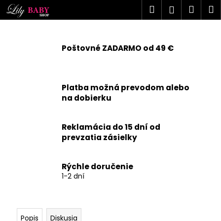
K
Prejsť
Hľadať
Náku
M
Prihlásen
na
o
obsah
Späť
Späť
košík
š
í
Poštovné ZADARMO od 49 €
Č
k
o
p
Platba možná prevodom alebo
o
na dobierku
t
r
Reklamácia do 15 dní od
e
prevzatia zásielky
b
u
j
Rýchle doručenie
1-2 dní
e
t
e
n
Popis
Diskusia