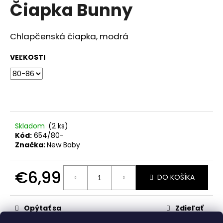
č
Čiapka Bunny
produktu
a
je
m
0,0
z
e
Chlapčenská čiapka, modrá
5
hviezdičiek.
VEĽKOSTI
ŠATY
€28,50
Skladom
(2 ks)
Kód:
654/80-
Značka:
New Baby
€6,99
DO KOŠÍKA
Jednotková
cena:
Opýtať sa
Zdieľať