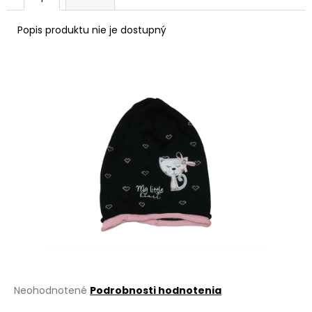
á
Popis produktu nie je dostupný
j
s
ť
?
HĽADAŤ
O
d
p
o
r
Priemerné
Neohodnotené
Podrobnosti hodnotenia
ú
hodnotenie