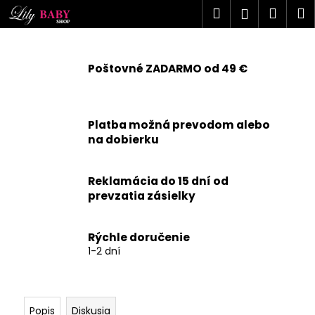
K
Prejsť
Hľadať
Náku
M
Prihlásen
na
o
obsah
Späť
Späť
košík
š
í
Poštovné ZADARMO od 49 €
Č
k
o
p
Platba možná prevodom alebo
o
na dobierku
t
r
Reklamácia do 15 dní od
e
prevzatia zásielky
b
u
j
Rýchle doručenie
1-2 dní
e
t
e
n
Popis
Diskusia