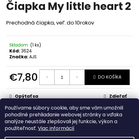
č
Čiapka My little heart 2
produktu
a
je
m
0,0
z
e
Prechodná čiapka, veľ. do 10rokov
5
hviezdičiek.
RAK
ŠKOLA
Skladom
(1 ks)
HNEDÁ
Kód:
3624
Značka:
AJS
€23,50
€7,80
DO KOŠÍKA
Jednotková
cena:
Opýtať sa
Zdieľať
Používame súbory cookie, aby sme vám umožnili
Kategória
:
pre dievčatá
pohodlné prehliadanie webovej stránky a vďaka
analýze neustále zlepšovali jej funkcie, výkon a
Z
použiteľnosť.
Viac informácií
á