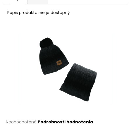
á
Popis produktu nie je dostupný
j
s
ť
?
HĽADAŤ
O
d
p
o
r
Priemerné
Neohodnotené
Podrobnosti hodnotenia
ú
hodnotenie