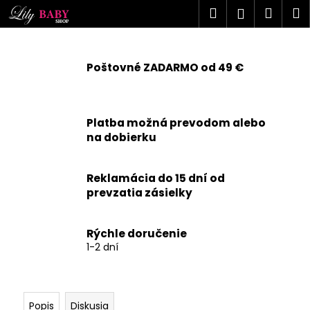
K
Prejsť
Hľadať
Náku
M
Prihlásen
na
o
obsah
Späť
Späť
košík
š
í
Poštovné ZADARMO od 49 €
Č
k
o
p
Platba možná prevodom alebo
o
na dobierku
t
r
Reklamácia do 15 dní od
e
prevzatia zásielky
b
u
j
Rýchle doručenie
1-2 dní
e
t
e
n
Popis
Diskusia