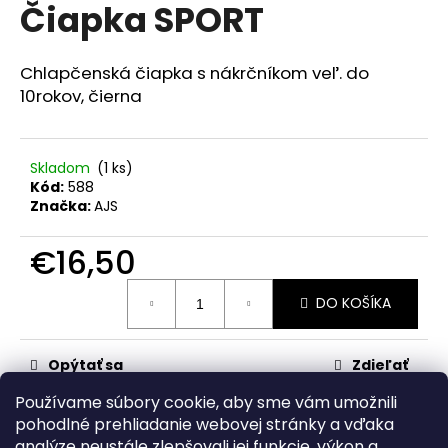
č
Čiapka SPORT
produktu
a
je
m
0,0
z
e
Chlapčenská čiapka s nákrčníkom veľ. do
5
10rokov, čierna
hviezdičiek.
RAK
ŠKOLA
RUŽOVÁ
Skladom
(1 ks)
Kód:
588
€23,50
Značka:
AJS
€16,50
Jednotková
DO KOŠÍKA
cena:
Opýtať sa
Zdieľať
Používame súbory cookie, aby sme vám umožnili
Kategória
:
pre chlapcov
pohodlné prehliadanie webovej stránky a vďaka
analýze neustále zlepšovali jej funkcie, výkon a