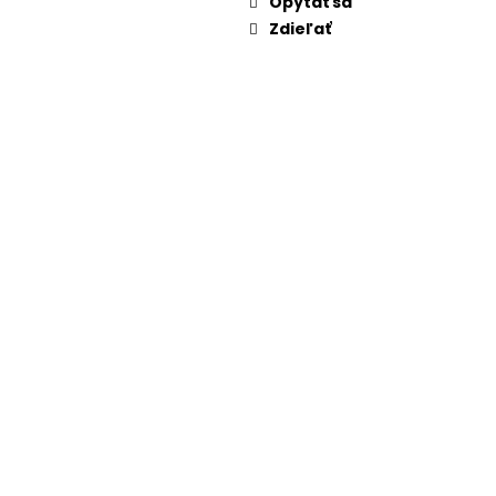
Opýtať sa
Zdieľať