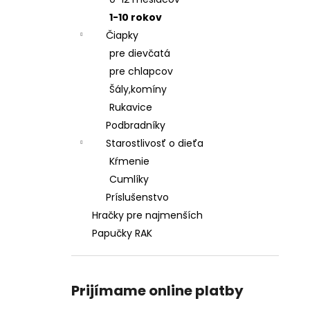
ŠATY
1-10 rokov
€28,50
Čiapky
pre dievčatá
pre chlapcov
Šály,komíny
Rukavice
Podbradníky
Starostlivosť o dieťa
Kŕmenie
Cumlíky
Príslušenstvo
Hračky pre najmenších
Papučky RAK
Prijímame online platby