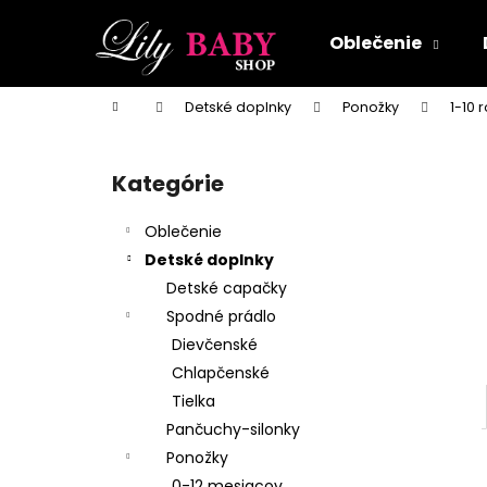
K
Prejsť
na
o
Oblečenie
obsah
Späť
Späť
š
do
do
í
Domov
Detské doplnky
Ponožky
1-10 
k
obchodu
obchodu
B
o
Kategórie
Preskočiť
č
kategórie
n
Oblečenie
ý
Detské doplnky
p
Detské capačky
a
Spodné prádlo
n
Dievčenské
e
Chlapčenské
l
Tielka
Pančuchy-silonky
Ponožky
0-12 mesiacov