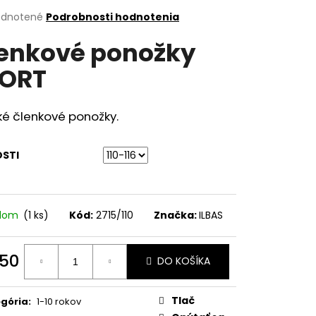
erné
dnotené
Podrobnosti hodnotenia
tenie
enkové ponožky
ktu
ORT
ičiek.
ké členkové ponožky.
OSTI
adom
(1 ks)
Kód:
2715/110
Značka:
ILBAS
,50
DO KOŠÍKA
otková
:
Tlač
gória
:
1-10 rokov