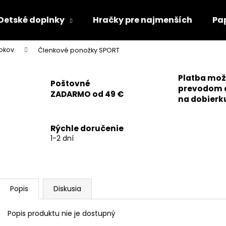
Detské doplnky
Hračky pre najmenších
Pa
rokov
Členkové ponožky SPORT
Čo potrebujete nájsť?
Platba mo
Poštovné
prevodom 
ZADARMO od 49 €
HĽADAŤ
na dobierk
Rýchle doručenie
Odporúčame
1-2 dní
Popis
Diskusia
Popis produktu nie je dostupný