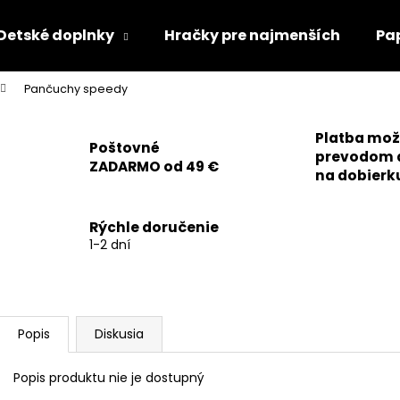
Detské doplnky
Hračky pre najmenších
Pa
Pančuchy speedy
Čo potrebujete nájsť?
Platba mo
Poštovné
prevodom 
ZADARMO od 49 €
HĽADAŤ
na dobierk
Rýchle doručenie
Odporúčame
1-2 dní
Popis
Diskusia
Popis produktu nie je dostupný