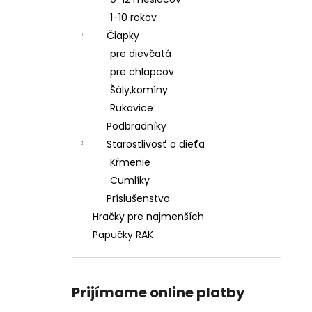
ŠATY
1-10 rokov
€28,50
Čiapky
pre dievčatá
pre chlapcov
Šály,komíny
Rukavice
Podbradníky
Starostlivosť o dieťa
Kŕmenie
Cumlíky
Príslušenstvo
Hračky pre najmenších
Papučky RAK
Prijímame online platby