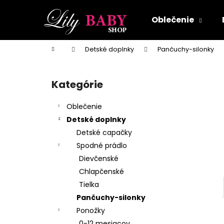
K
Prejsť
na
o
Oblečenie
obsah
Späť
Späť
š
do
do
í
Domov
Detské doplnky
Pančuchy-silonky
k
obchodu
obchodu
B
o
Kategórie
Preskočiť
č
kategórie
n
Oblečenie
ý
Detské doplnky
p
Detské capačky
a
Spodné prádlo
n
Dievčenské
e
Chlapčenské
l
Tielka
Pančuchy-silonky
Ponožky
0-12 mesiacov