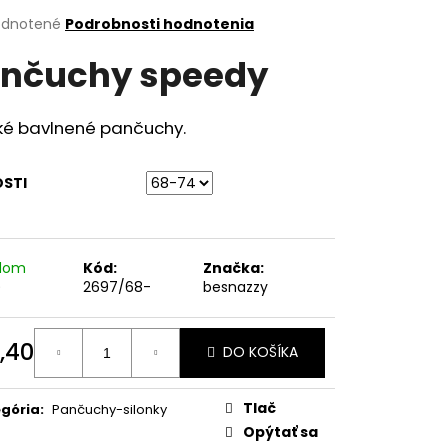
erné
dnotené
Podrobnosti hodnotenia
tenie
nčuchy speedy
ktu
ké bavlnené pančuchy.
ičiek.
OSTI
adom
Kód:
Značka:
)
2697/68-
besnazzy
,40
DO KOŠÍKA
otková
:
Tlač
gória
:
Pančuchy-silonky
Opýtať sa