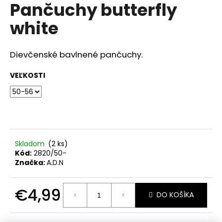
č
Pančuchy butterfly
produktu
a
je
white
m
0,0
z
e
5
hviezdičiek.
Dievčenské bavlnené pančuchy.
ŠATY
VEĽKOSTI
€28,50
Skladom
(2 ks)
Kód:
2820/50-
Značka:
A.D.N
€4,99
DO KOŠÍKA
Jednotková
cena: