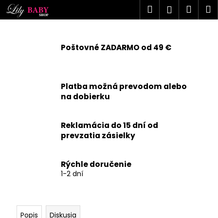
K
Prejsť
Hľadať
Náku
M
Prihlásen
na
o
obsah
Späť
Späť
košík
š
í
Poštovné ZADARMO od 49 €
Č
k
o
p
Platba možná prevodom alebo
o
na dobierku
t
r
Reklamácia do 15 dní od
e
prevzatia zásielky
b
u
j
Rýchle doručenie
1-2 dní
e
t
e
n
Popis
Diskusia