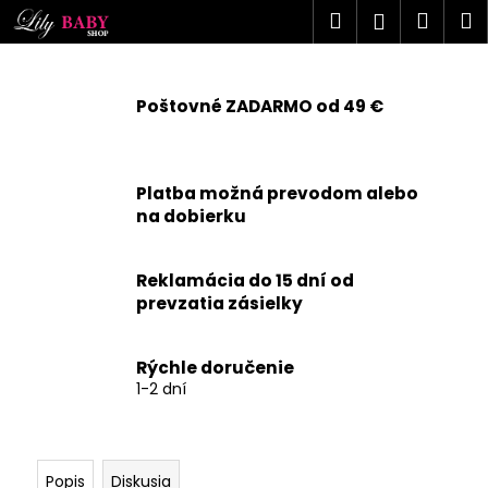
K
Prejsť
Hľadať
Náku
M
Prihlásen
na
o
obsah
Späť
Späť
košík
š
í
Poštovné ZADARMO od 49 €
Č
k
o
p
Platba možná prevodom alebo
o
na dobierku
t
r
Reklamácia do 15 dní od
e
prevzatia zásielky
b
u
j
Rýchle doručenie
1-2 dní
e
t
e
n
Popis
Diskusia