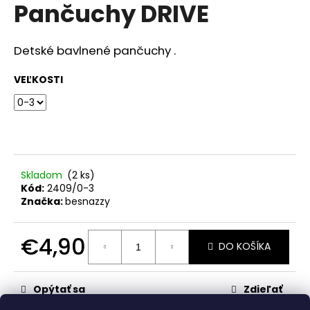
č
Pančuchy DRIVE
produktu
a
je
m
0,0
z
e
Detské bavlnené pančuchy .
5
hviezdičiek.
VEĽKOSTI
SET
LIENKA
€15,60
Skladom
(2 ks)
Kód:
2409/0-3
Značka:
besnazzy
€4,90
DO KOŠÍKA
Jednotková
cena:
Opýtať sa
Zdieľať