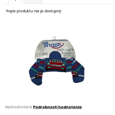
á
Popis produktu nie je dostupný
j
s
ť
?
HĽADAŤ
O
d
p
o
r
Priemerné
Neohodnotené
Podrobnosti hodnotenia
ú
hodnotenie