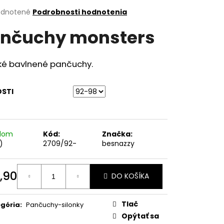
erné
dnotené
Podrobnosti hodnotenia
tenie
nčuchy monsters
ktu
ké bavlnené pančuchy.
ičiek.
OSTI
adom
Kód:
Značka:
)
2709/92-
besnazzy
,90
DO KOŠÍKA
otková
:
Tlač
gória
:
Pančuchy-silonky
Opýtať sa