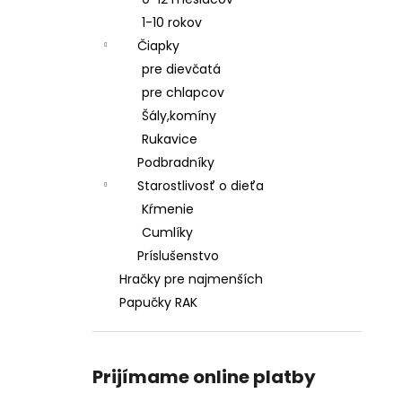
ŠATY
1-10 rokov
€28,50
Čiapky
pre dievčatá
pre chlapcov
Šály,komíny
Rukavice
Podbradníky
Starostlivosť o dieťa
Kŕmenie
Cumlíky
Príslušenstvo
Hračky pre najmenších
Papučky RAK
Prijímame online platby