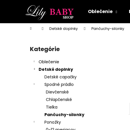
K
Prejsť
na
o
Oblečenie
obsah
Späť
Späť
š
do
do
í
Domov
Detské doplnky
Pančuchy-silonky
k
obchodu
obchodu
B
o
Kategórie
Preskočiť
č
kategórie
n
Oblečenie
ý
Detské doplnky
p
Detské capačky
a
Spodné prádlo
n
Dievčenské
e
Chlapčenské
l
Tielka
Pančuchy-silonky
Ponožky
0-12 mesiacov