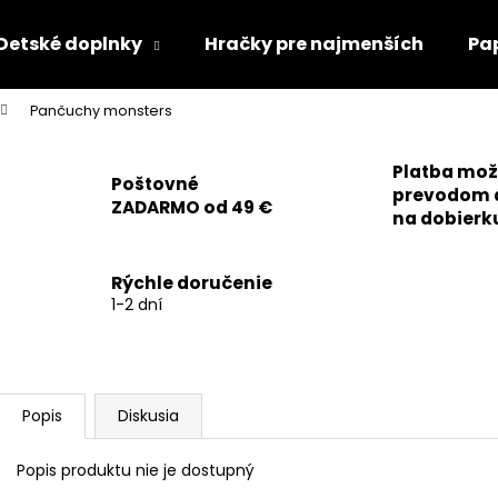
Detské doplnky
Hračky pre najmenších
Pa
Pančuchy monsters
Čo potrebujete nájsť?
Platba mo
Poštovné
prevodom 
ZADARMO od 49 €
HĽADAŤ
na dobierk
Rýchle doručenie
Odporúčame
1-2 dní
Popis
Diskusia
Popis produktu nie je dostupný