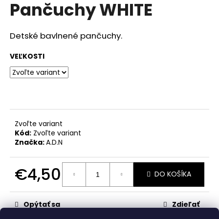
č
Pančuchy WHITE
produktu
a
je
m
0,0
z
e
Detské bavlnené pančuchy.
5
hviezdičiek.
VEĽKOSTI
SET
HAPPY
DINOSAUR
€14,50
Zvoľte variant
Kód:
Zvoľte variant
Značka:
A.D.N
€4,50
DO KOŠÍKA
Jednotková
cena:
Opýtať sa
Zdieľať