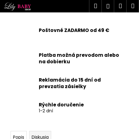
K
Prejsť
Hľadať
Náku
M
Prihlásen
na
o
obsah
Späť
Späť
košík
š
í
Poštovné ZADARMO od 49 €
Č
k
o
p
Platba možná prevodom alebo
o
na dobierku
t
r
Reklamácia do 15 dní od
e
prevzatia zásielky
b
u
j
Rýchle doručenie
1-2 dní
e
t
e
n
Popis
Diskusia