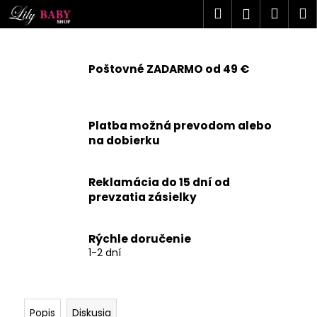
K
Prejsť
Hľadať
Náku
M
Prihlásen
na
o
obsah
Späť
Späť
košík
š
í
Poštovné ZADARMO od 49 €
Č
k
o
p
Platba možná prevodom alebo
o
na dobierku
t
r
Reklamácia do 15 dní od
e
prevzatia zásielky
b
u
j
Rýchle doručenie
1-2 dní
e
t
e
n
Popis
Diskusia