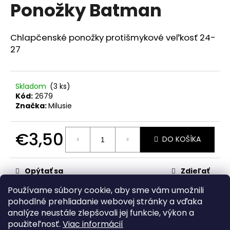
č
Ponožky Batman
produktu
a
je
m
0,0
z
e
Chlapčenské ponožky protišmykové veľkosť 24-
5
27
hviezdičiek.
RAK
UNICORN
Skladom
(3 ks)
€23,50
Kód:
2679
Značka:
Milusie
€3,50
DO KOŠÍKA
Jednotková
cena:
Opýtať sa
Zdieľať
Používame súbory cookie, aby sme vám umožnili
Kategória
:
1-10 rokov
pohodlné prehliadanie webovej stránky a vďaka
analýze neustále zlepšovali jej funkcie, výkon a
Z
použiteľnosť.
Viac informácií