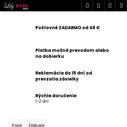
K
Prejsť
Hľadať
Náku
M
Prihlásen
na
o
obsah
Späť
Späť
košík
š
í
Poštovné ZADARMO od 49 €
Č
k
o
p
Platba možná prevodom alebo
o
na dobierku
t
r
Reklamácia do 15 dní od
e
prevzatia zásielky
b
u
j
Rýchle doručenie
1-2 dní
e
t
e
n
Popis
Diskusia