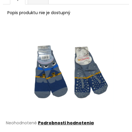
á
Popis produktu nie je dostupný
j
s
ť
?
HĽADAŤ
O
d
p
o
r
Priemerné
Neohodnotené
Podrobnosti hodnotenia
ú
hodnotenie