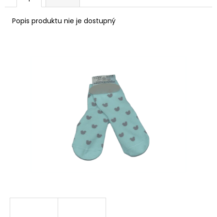
á
Popis produktu nie je dostupný
j
s
ť
?
HĽADAŤ
O
d
p
o
r
ú