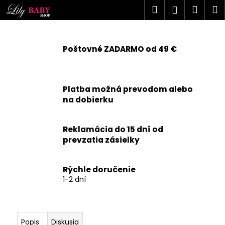
K
Prejsť
Hľadať
Náku
M
Prihlásen
na
o
obsah
Späť
Späť
košík
š
í
Poštovné ZADARMO od 49 €
Č
k
o
p
Platba možná prevodom alebo
o
na dobierku
t
r
Reklamácia do 15 dní od
e
prevzatia zásielky
b
u
j
Rýchle doručenie
1-2 dní
e
t
e
n
Popis
Diskusia