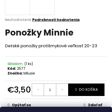
č
a
m
e
Priemerné
Neohodnotené
Podrobnosti hodnotenia
hodnotenie
Ponožky Minnie
produktu
RIFĽOVÉ
je
KRAŤASY
0,0
€15,90
z
Detské ponožky protišmykové veľkosť 20-23
5
hviezdičiek.
Skladom
(1 ks)
Kód:
2577
Značka:
Milusie
€3,50
DO KOŠÍKA
Jednotková
cena:
Opýtať sa
Zdieľať