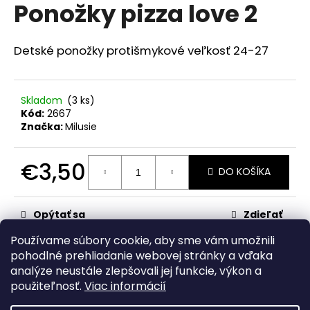
č
Ponožky pizza love 2
produktu
a
je
m
0,0
z
e
Detské ponožky protišmykové veľkosť 24-27
5
hviezdičiek.
SET
BEST
Skladom
(3 ks)
FRIENDS
Kód:
2667
Značka:
Milusie
€13,50
€3,50
DO KOŠÍKA
Jednotková
cena:
Opýtať sa
Zdieľať
Používame súbory cookie, aby sme vám umožnili
Kategória
:
1-10 rokov
pohodlné prehliadanie webovej stránky a vďaka
analýze neustále zlepšovali jej funkcie, výkon a
Z
použiteľnosť.
Viac informácií
á