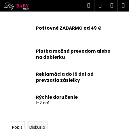
K
Prejsť
Hľadať
Náku
M
Prihlásen
na
o
obsah
Späť
Späť
košík
š
í
Poštovné ZADARMO od 49 €
Č
k
o
p
Platba možná prevodom alebo
o
na dobierku
t
r
Reklamácia do 15 dní od
e
prevzatia zásielky
b
u
j
Rýchle doručenie
1-2 dní
e
t
e
n
Popis
Diskusia