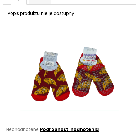
á
Popis produktu nie je dostupný
j
s
ť
?
HĽADAŤ
O
d
p
o
r
Priemerné
Neohodnotené
Podrobnosti hodnotenia
ú
hodnotenie