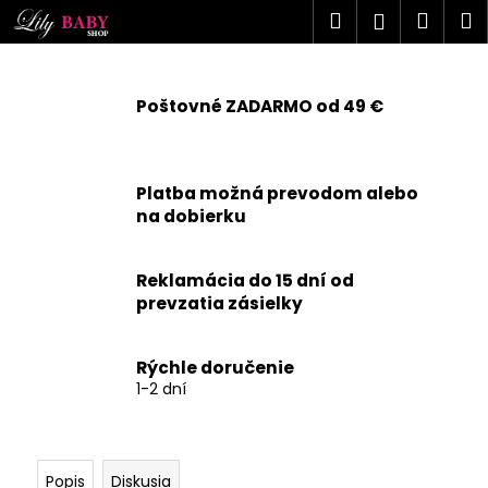
K
Prejsť
Hľadať
Náku
M
Prihlásen
na
o
obsah
Späť
Späť
košík
š
í
Poštovné ZADARMO od 49 €
Č
k
o
p
Platba možná prevodom alebo
o
na dobierku
t
r
Reklamácia do 15 dní od
e
prevzatia zásielky
b
u
j
Rýchle doručenie
1-2 dní
e
t
e
n
Popis
Diskusia