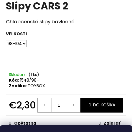
č
Slipy CARS 2
produktu
a
je
m
0,0
z
e
Chlapčenské slipy bavlnené .
5
hviezdičiek.
VEĽKOSTI
RAK
ŠKOLA
MODRÁ
€23,50
Skladom
(1 ks)
Kód:
1548/98-
Značka:
TOYBOX
€2,30
DO KOŠÍKA
Jednotková
cena:
Opýtať sa
Zdieľať