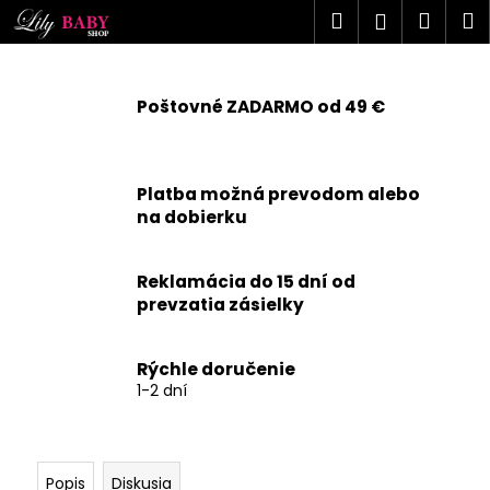
K
Prejsť
Hľadať
Náku
M
Prihlásen
na
o
obsah
Späť
Späť
košík
š
í
Poštovné ZADARMO od 49 €
Č
k
o
p
Platba možná prevodom alebo
o
na dobierku
t
r
Reklamácia do 15 dní od
e
prevzatia zásielky
b
u
j
Rýchle doručenie
1-2 dní
e
t
e
n
Popis
Diskusia