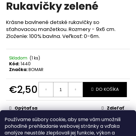
č
Rukavičky zelené
produktu
a
je
m
0,0
z
e
Krásne bavlnené detské rukavičky so
5
sťahovacou manžetkou. Rozmery - 9x6 cm.
hviezdičiek.
Zloženie: 100% bavlna. Veľkosť: 0-6m.
RAK
ŠKOLA
RUŽOVÁ
€23,50
Skladom
(1 ks)
Kód:
1440
Značka:
BOMAR
€2,50
DO KOŠÍKA
Jednotková
cena:
Opýtať sa
Zdieľať
Používame súbory cookie, aby sme vám umožnili
Kategória
:
Rukavičky
pohodlné prehliadanie webovej stránky a vďaka
analýze neustále zlepšovali jej funkcie, výkon a