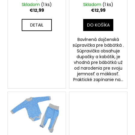
č
d
Skladom
(1 ks)
Skladom
(1 ks)
v
a
u
€12,99
€12,99
m
k
e
t
DETAIL
DO KOŠÍKA
o
RAK
v
Bavlnená dojčenská
ŠKOLA
súpravička pre bábätká .
RUŽOVÁ
Súpravička obsahuje
€23,50
dupačky a kabátik, je
vhodná pre bábätká už
od narodenia pre svoju
jemnosť a mäkkosť.
Praktické zapínanie na...