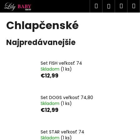
K
Prejsť
Hľadať
Náku
M
Prihlásen
na
o
obsah
Späť
Späť
košík
š
Chlapčenské
í
Č
k
Najpredávanejšie
o
p
o
Set FISH veľkosť 74
t
Skladom
(1 ks)
r
€12,99
e
b
u
Set DOGS veľkosť 74,80
Skladom
(1 ks)
j
€12,99
e
t
e
Set STAR veľkosť 74
n
Skladom
(1 ks)