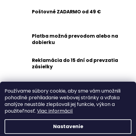
l
á
Poštovné ZADARMO od 49 €
d
a
c
Platba možná prevodom alebo na
i
dobierku
e
p
r
Reklamácia do 15 dní od prevzatia
v
zásielky
k
y
v
Rýchle doručenie
Používame súbory cookie, aby sme vám umožnili
ý
1-2 dní
pohodlné prehliadanie webovej stránky a vďaka
p
analýze neustále zlepšovali jej funkcie, výkon a
i
Z
použiteľnosť.
Viac informácií
s
á
u
p
Nastavenie
ä