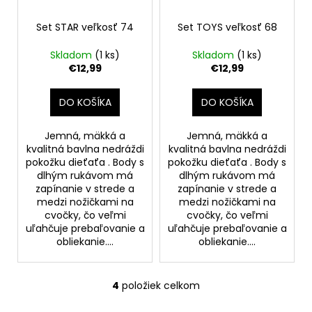
Set STAR veľkosť 74
Set TOYS veľkosť 68
Skladom
(1 ks)
Skladom
(1 ks)
€12,99
€12,99
DO KOŠÍKA
DO KOŠÍKA
Jemná, mäkká a
Jemná, mäkká a
kvalitná bavlna nedráždi
kvalitná bavlna nedráždi
pokožku dieťaťa . Body s
pokožku dieťaťa . Body s
dlhým rukávom má
dlhým rukávom má
zapínanie v strede a
zapínanie v strede a
medzi nožičkami na
medzi nožičkami na
cvočky, čo veľmi
cvočky, čo veľmi
uľahčuje prebaľovanie a
uľahčuje prebaľovanie a
obliekanie....
obliekanie....
4
položiek celkom
O
v