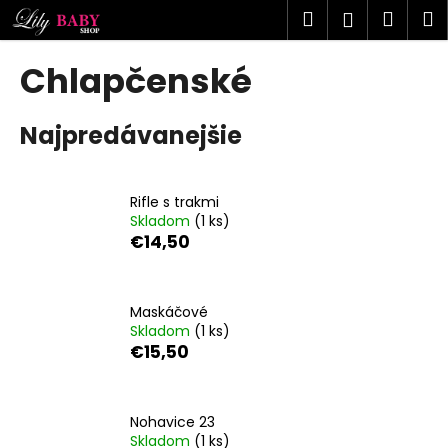
K
Prejsť
Hľadať
Náku
M
Prihlásen
na
o
obsah
Späť
Späť
košík
š
Chlapčenské
í
Č
k
Najpredávanejšie
o
p
o
Rifle s trakmi
t
Skladom
(1 ks)
r
€14,50
e
b
u
Maskáčové
Skladom
(1 ks)
j
€15,50
e
t
e
Nohavice 23
n
Skladom
(1 ks)