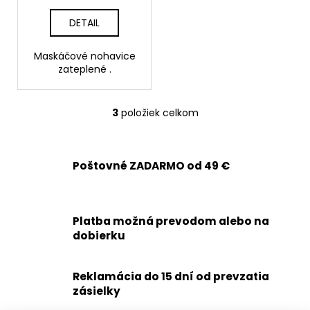
DETAIL
Maskáčové nohavice
zateplené .
3
položiek celkom
O
v
l
á
Poštovné ZADARMO od 49 €
d
a
c
Platba možná prevodom alebo na
i
dobierku
e
p
r
Reklamácia do 15 dní od prevzatia
v
zásielky
k