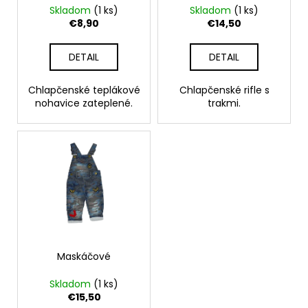
č
d
Skladom
(1 ks)
Skladom
(1 ks)
v
a
u
€8,90
€14,50
m
k
e
t
DETAIL
DETAIL
o
RAK
v
Chlapčenské teplákové
Chlapčenské rifle s
UNICORN
nohavice zateplené.
trakmi.
€23,50
Maskáčové
Skladom
(1 ks)
€15,50