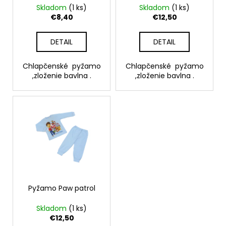
č
d
Skladom
(1 ks)
Skladom
(1 ks)
v
a
u
€8,40
€12,50
m
k
e
t
DETAIL
DETAIL
o
SET
v
Chlapčenské pyžamo
Chlapčenské pyžamo
LIENKA
,zloženie bavlna .
,zloženie bavlna .
€15,60
Pyžamo Paw patrol
Skladom
(1 ks)
€12,50