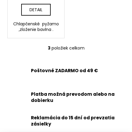
DETAIL
Chlapčenské pyžamo
,zloženie bavlna .
3
položiek celkom
O
v
l
á
Poštovné ZADARMO od 49 €
d
a
c
Platba možná prevodom alebo na
i
dobierku
e
p
r
Reklamácia do 15 dní od prevzatia
v
zásielky
k