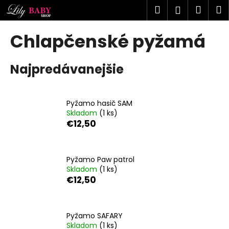
K
Prejsť
Hľadať
Náku
M
Prihlásen
na
o
obsah
Späť
Späť
košík
š
Chlapčenské pyžamá
í
Č
k
Najpredávanejšie
o
p
o
Pyžamo hasič SAM
t
Skladom
(1 ks)
r
€12,50
e
b
u
Pyžamo Paw patrol
Skladom
(1 ks)
j
€12,50
e
t
e
Pyžamo SAFARY
n
Skladom
(1 ks)