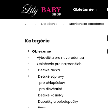
K
Prejsť
na
o
Oblečenie
obsah
Späť
Späť
š
do
do
í
Domov
Oblečenie
Dievčenské oblečenie
k
obchodu
obchodu
B
o
Kategórie
Preskočiť
č
kategórie
n
Oblečenie
ý
Výbavička pre novorodenca
p
Oblečenie pre najmenších
a
Detské tričká
n
Detské súpravy
e
pre chlapčekov
l
pre dievčatká
Detské košielky
Dupačky a polodupačky
Body