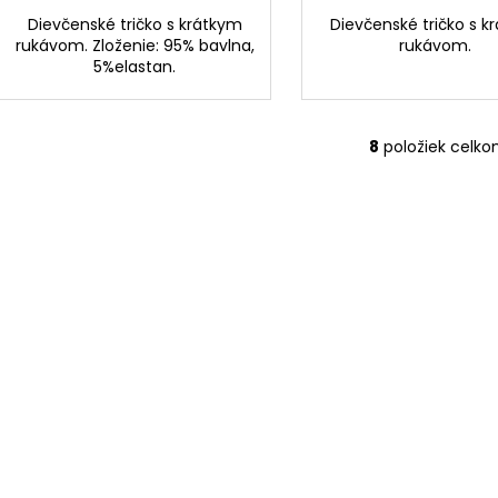
Dievčenské tričko s krátkym
Dievčenské tričko s k
rukávom. Zloženie: 95% bavlna,
rukávom.
5%elastan.
8
položiek celk
O
v
l
á
d
a
c
i
e
p
r
v
k
y