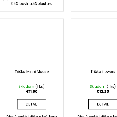
95% bavlna,5%elastan.
Tričko Minni Mouse
Tričko flowers
Skladom
(1 ks)
Skladom
(1 ks)
€11,50
€12,20
DETAIL
DETAIL
Dievčenské tričko s krátkym
Dievčenské tričko s k