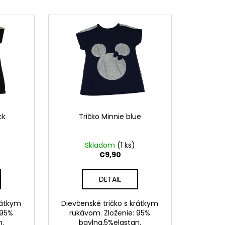
ck
Tričko Minnie blue
Skladom
(1 ks)
€9,90
DETAIL
rátkym
Dievčenské tričko s krátkym
 95%
rukávom. Zloženie: 95%
n.
bavlna,5%elastan.