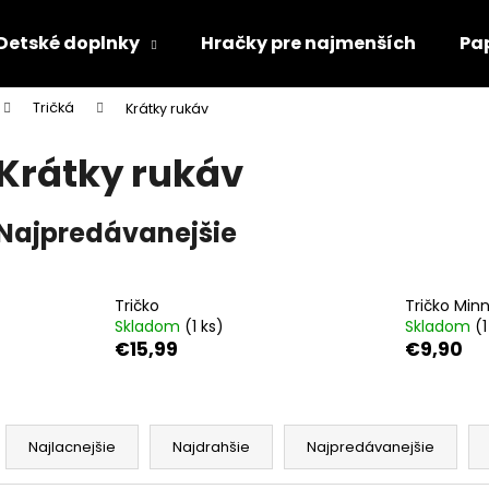
Detské doplnky
Hračky pre najmenších
Pa
Tričká
Krátky rukáv
Čo potrebujete nájsť?
Krátky rukáv
HĽADAŤ
Najpredávanejšie
Odporúčame
Tričko
Tričko Minn
Skladom
(1 ks)
Skladom
(1
€15,99
€9,90
R
a
Najlacnejšie
Najdrahšie
Najpredávanejšie
d