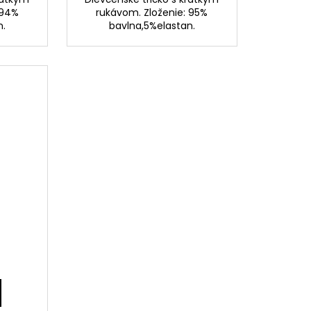
 94%
rukávom. Zloženie: 95%
n.
bavlna,5%elastan.