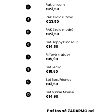
Rak unicorn
€23,50
RAK škola ružová
€23,50
RAK škola modrá
€23,50
Set Happy Dinosaur
€14,50
Rifľové kraťasy
€15,90
Set lienka
€15,60
Set Best Friends
€13,50
Set Minnie Mouse
€14,90
Poštovné ZADARMO od