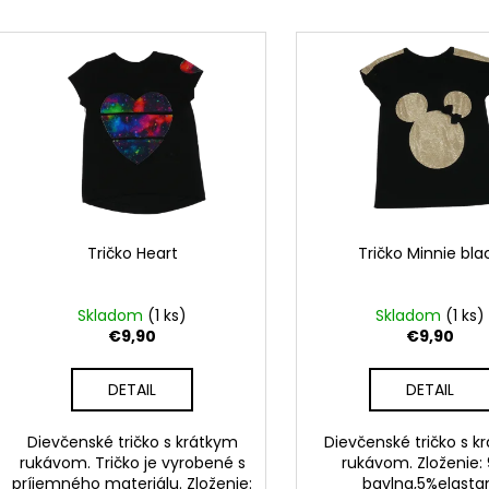
RAK ŠKOLA HNEDÁ
RAK UNICORN
e
V
€23,50
€23,50
n
ý
i
p
e
i
p
s
r
p
o
r
d
o
u
d
Tričko Heart
Tričko Minnie bla
k
u
t
k
Skladom
(1 ks)
Skladom
(1 ks)
o
t
€9,90
€9,90
v
o
DETAIL
DETAIL
v
Dievčenské tričko s krátkym
Dievčenské tričko s k
rukávom. Tričko je vyrobené s
rukávom. Zloženie:
príjemného materiálu. Zloženie:
bavlna,5%elasta