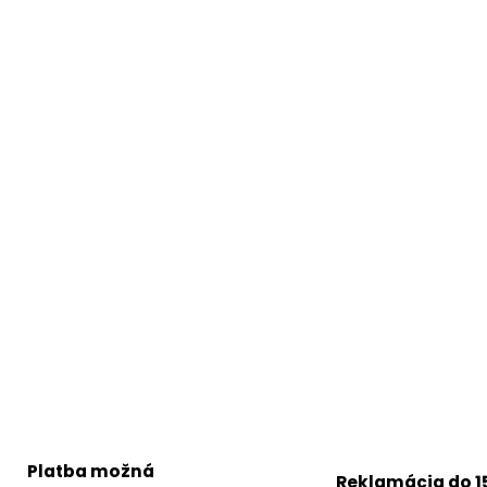
v
ý
p
i
s
u
Platba možná
Reklamácia do 1