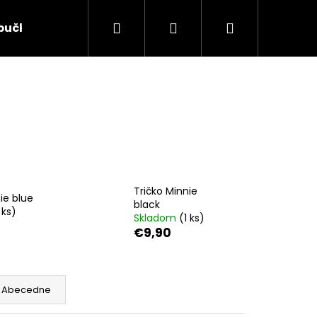
Hľadať
Prihlásenie
Nákupný
pučky RAK
Kontakty
Ochrana osobných úda
košík
Tričko Minnie
ie blue
black
 ks)
Skladom
(1 ks)
€9,90
Nasledujúce
Abecedne