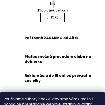
S
1
2
t
O
r
21
položiek celkom
v
á
HORE
l
n
k
á
o
d
v
a
a
Poštovné ZADARMO od 49 €
c
n
i
i
e
e
p
Platba možná prevodom alebo na
r
dobierku
v
k
y
Reklamácia do 15 dní od prevzatia
v
zásielky
ý
p
Rýchle doručenie
i
Používame súbory cookie, aby sme vám umožnili
1-2 dní
s
pohodlné prehliadanie webovej stránky a vďaka