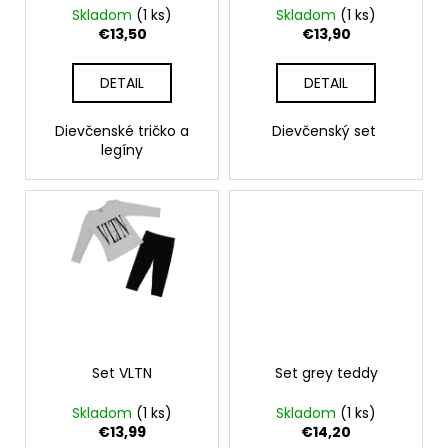
č
d
Skladom
(1 ks)
Skladom
(1 ks)
v
a
u
€13,50
€13,90
m
k
e
t
DETAIL
DETAIL
o
ŠATY
v
Dievčenské tričko a
Dievčenský set
legíny
€28,50
Set VLTN
Set grey teddy
Skladom
(1 ks)
Skladom
(1 ks)
€13,99
€14,20