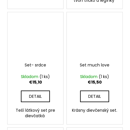
tvorí tričko a legínky
Set- srdce
Set much love
Skladom
(1 ks)
Skladom
(1 ks)
€15,10
€15,50
DETAIL
DETAIL
Teší látkový set pre
Krásny dievčenský set.
dievčatká