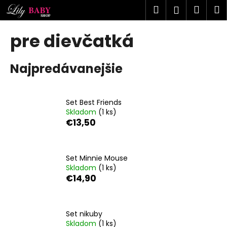
K
Prejsť
Hľadať
Náku
M
Prihlásen
na
o
obsah
Späť
Späť
košík
š
pre dievčatká
í
Č
k
Najpredávanejšie
o
p
o
Set Best Friends
t
Skladom
(1 ks)
r
€13,50
e
b
u
Set Minnie Mouse
Skladom
(1 ks)
j
€14,90
e
t
e
Set nikuby
n
Skladom
(1 ks)