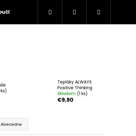
Hľadať
Prihlásenie
Nákupný
pučky RAK
Kontakty
Ochrana osobných úda
košík
Tepláky ALWAYS
ile
Positive Thinking
 ks)
Skladom
(1 ks)
€9,90
Nasledujúce
Abecedne