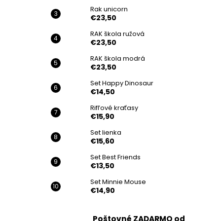
Rak unicorn
€23,50
RAK škola ružová
€23,50
RAK škola modrá
€23,50
Set Happy Dinosaur
€14,50
Rifľové kraťasy
€15,90
Set lienka
€15,60
Set Best Friends
€13,50
Set Minnie Mouse
€14,90
Poštovné ZADARMO od