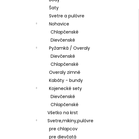
ŠATY
Šaty
€28,50
Svetre a pulóvre
Nohavice
Chlapčenské
Dievčenské
Pyžamká / Overaly
Dievčenské
Chlapčenské
Overaly zimné
Kabáty - bundy
Kojenecké sety
Dievčenské
Chlapčenské
Všetko na krst
Svetre,mikiny,pulóvre
pre chlapcov
pre dievčatá