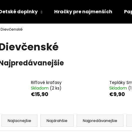
Detské doplnky
Hračky pre najmenších
Pa
Dievčenské
Čo potrebujete nájsť?
Dievčenské
HĽADAŤ
Najpredávanejšie
Odporúčame
Rifľové kraťasy
Tepláky Sm
Skladom
(2 ks)
Skladom
(1
€15,90
€9,90
R
a
Najlacnejšie
Najdrahšie
Najpredávanejšie
d