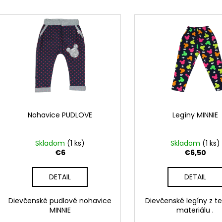
RAK ŠKOLA HNEDÁ
RAK UNICORN
e
V
€23,50
€23,50
n
ý
i
p
e
i
p
s
r
p
o
r
d
o
u
d
Nohavice PUDLOVE
Legíny MINNIE
k
u
t
k
Skladom
(1 ks)
Skladom
(1 ks)
o
t
€6
€6,50
v
o
DETAIL
DETAIL
v
Dievčenské pudlové nohavice
Dievčenské legíny z t
MINNIE
materiálu .