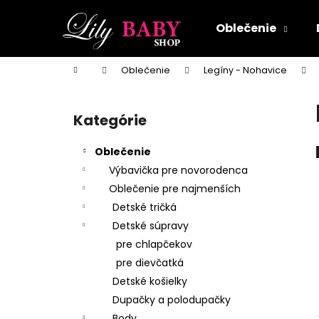
K
Prejsť
na
o
Oblečenie
obsah
Späť
Späť
š
do
do
í
Domov
Oblečenie
Legíny - Nohavice
k
obchodu
obchodu
B
o
Kategórie
Preskočiť
č
kategórie
n
Oblečenie
ý
Výbavička pre novorodenca
p
Oblečenie pre najmenších
a
Detské tričká
n
Detské súpravy
e
pre chlapčekov
l
pre dievčatká
Detské košielky
Dupačky a polodupačky
Body