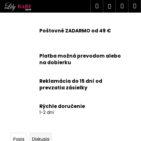
K
Prejsť
Hľadať
Náku
M
Prihlásen
na
o
obsah
Späť
Späť
košík
š
í
Poštovné ZADARMO od 49 €
Č
k
o
p
Platba možná prevodom alebo
o
na dobierku
t
r
Reklamácia do 15 dní od
e
prevzatia zásielky
b
u
j
Rýchle doručenie
1-2 dní
e
t
e
n
Popis
Diskusia