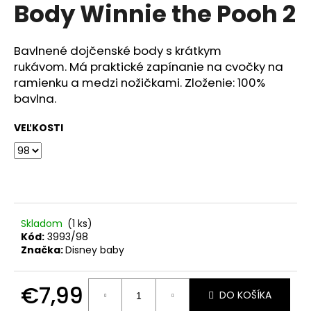
č
Body Winnie the Pooh 2
produktu
a
je
m
0,0
z
e
Bavlnené dojčenské body s krátkym
5
rukávom. Má praktické zapínanie na cvočky na
hviezdičiek.
ramienku a medzi nožičkami. Zloženie: 100%
SET
bavlna.
LIENKA
€15,60
VEĽKOSTI
Skladom
(1 ks)
Kód:
3993/98
Značka:
Disney baby
€7,99
DO KOŠÍKA