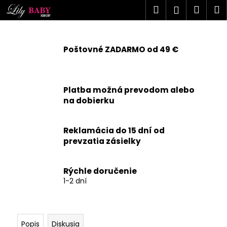
K
Prejsť
Hľadať
Náku
M
Prihlásen
na
o
obsah
Späť
Späť
košík
š
í
Poštovné ZADARMO od 49 €
Č
k
o
p
Platba možná prevodom alebo
o
na dobierku
t
r
Reklamácia do 15 dní od
e
prevzatia zásielky
b
u
j
Rýchle doručenie
1-2 dní
e
t
e
n
Popis
Diskusia