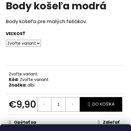
č
Body košeľa modrá
produktu
a
je
m
0,0
z
e
Body košeľa pre malých fešákov.
5
hviezdičiek.
VEĽKOSŤ
RAK
UNICORN
€23,50
Zvoľte variant
Kód:
Zvoľte variant
Značka:
albi
€9,90
DO KOŠÍKA
Jednotková
cena:
Opýtať sa
Zdieľať