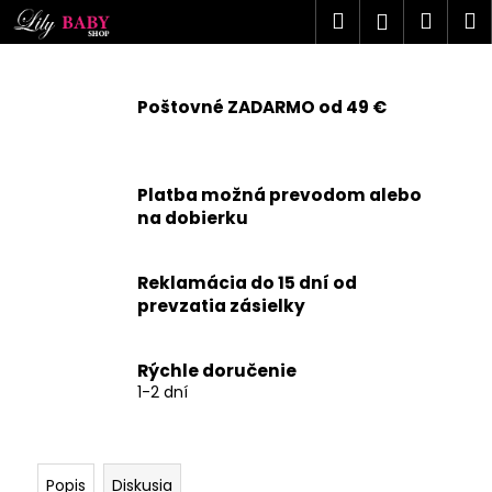
K
Prejsť
Hľadať
Náku
M
Prihlásen
na
o
obsah
Späť
Späť
košík
š
í
Poštovné ZADARMO od 49 €
Č
k
o
p
Platba možná prevodom alebo
o
na dobierku
t
r
Reklamácia do 15 dní od
e
prevzatia zásielky
b
u
j
Rýchle doručenie
1-2 dní
e
t
e
n
Popis
Diskusia