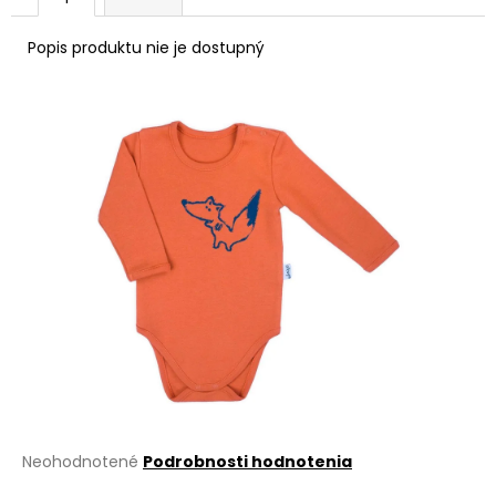
á
Popis produktu nie je dostupný
j
s
ť
?
HĽADAŤ
O
d
p
o
r
Priemerné
Neohodnotené
Podrobnosti hodnotenia
ú
hodnotenie