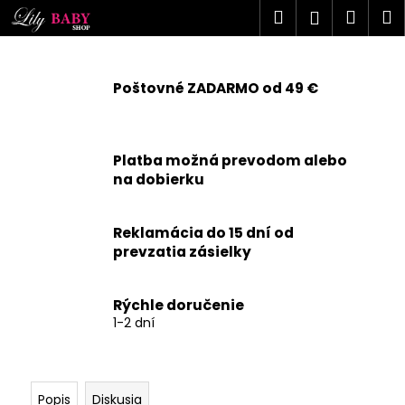
K
Prejsť
Hľadať
Náku
M
Prihlásen
na
o
obsah
Späť
Späť
košík
š
í
Poštovné ZADARMO od 49 €
Č
k
o
p
Platba možná prevodom alebo
o
na dobierku
t
r
Reklamácia do 15 dní od
e
prevzatia zásielky
b
u
j
Rýchle doručenie
1-2 dní
e
t
e
n
Popis
Diskusia