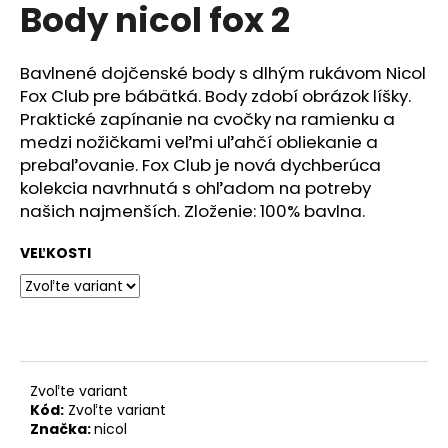
č
Body nicol fox 2
produktu
a
je
m
0,0
z
e
Bavlnené dojčenské body s dlhým rukávom Nicol
5
Fox Club pre bábätká. Body zdobí obrázok líšky.
hviezdičiek.
Praktické zapínanie na cvočky na ramienku a
SET
medzi nožičkami veľmi uľahčí obliekanie a
LIENKA
prebaľovanie. Fox Club je nová dychberúca
€15,60
kolekcia navrhnutá s ohľadom na potreby
našich najmenších. Zloženie: 100% bavlna.
VEĽKOSTI
Zvoľte variant
Kód:
Zvoľte variant
Značka:
nicol