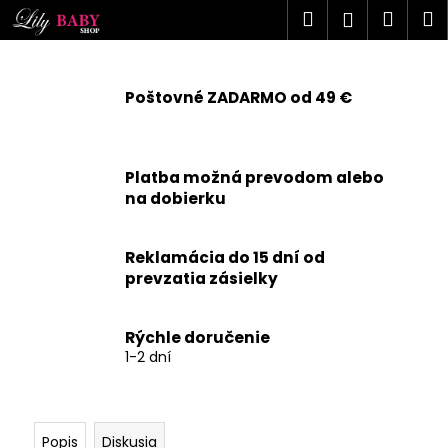
K
Prejsť
Hľadať
Náku
M
Prihlásen
na
o
obsah
Späť
Späť
košík
š
í
Poštovné ZADARMO od 49 €
Č
k
o
p
Platba možná prevodom alebo
o
na dobierku
t
r
Reklamácia do 15 dní od
e
prevzatia zásielky
b
u
j
Rýchle doručenie
1-2 dní
e
t
e
n
Popis
Diskusia