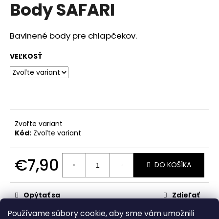
č
Body SAFARI
produktu
a
je
m
0,0
z
e
Bavlnené body pre chlapčekov.
5
hviezdičiek.
VEĽKOSŤ
RAK
ŠKOLA
RUŽOVÁ
€23,50
Zvoľte variant
Kód:
Zvoľte variant
€7,90
DO KOŠÍKA
Jednotková
cena:
Opýtať sa
Zdieľať
Používame súbory cookie, aby sme vám umožnili
Kategória
:
Chlapci