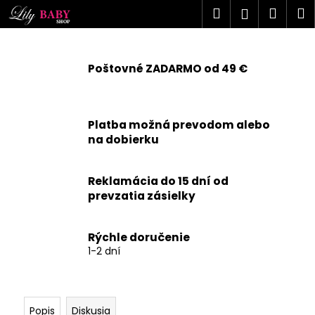
K
Prejsť
Hľadať
Náku
M
Prihlásen
na
o
obsah
Späť
Späť
košík
š
í
Poštovné ZADARMO od 49 €
Č
k
o
p
Platba možná prevodom alebo
o
na dobierku
t
r
Reklamácia do 15 dní od
e
prevzatia zásielky
b
u
j
Rýchle doručenie
1-2 dní
e
t
e
n
Popis
Diskusia