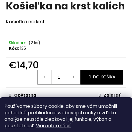
č
Košieľka na krst kalich
produktu
a
je
m
0,0
z
e
Košieľka na krst.
5
hviezdičiek.
SET
HAPPY
Skladom
(2 ks)
DINOSAUR
Kód:
135
€14,50
€14,70
Jednotková
DO KOŠÍKA
cena:
Opýtať sa
Zdieľať
Používame súbory cookie, aby sme vám umožnili
Kategória
:
Všetko na krst
pohodlné prehliadanie webovej stránky a vďaka
analýze neustále zlepšovali jej funkcie, výkon a
Z
použiteľnosť.
Viac informácií
á