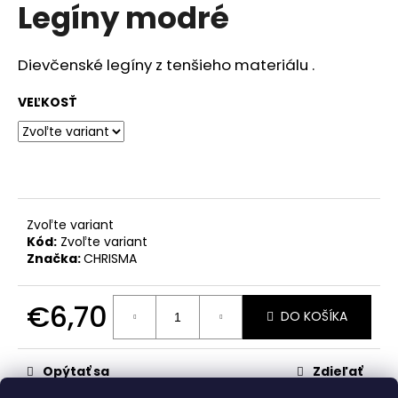
č
Legíny modré
produktu
a
je
m
0,0
z
e
Dievčenské legíny z tenšieho materiálu .
5
hviezdičiek.
VEĽKOSŤ
SET
LIENKA
€15,60
Zvoľte variant
Kód:
Zvoľte variant
Značka:
CHRISMA
€6,70
DO KOŠÍKA
Jednotková
cena:
Opýtať sa
Zdieľať