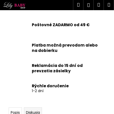
K
Prejsť
Hľadať
Náku
M
Prihlásen
na
o
obsah
Späť
Späť
košík
š
í
Poštovné ZADARMO od 49 €
Č
k
o
p
Platba možná prevodom alebo
o
na dobierku
t
r
Reklamácia do 15 dní od
e
prevzatia zásielky
b
u
j
Rýchle doručenie
1-2 dní
e
t
e
n
Popis
Diskusia