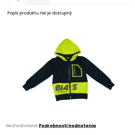
á
Popis produktu nie je dostupný
j
s
ť
?
HĽADAŤ
O
d
p
o
r
Priemerné
Neohodnotené
Podrobnosti hodnotenia
ú
hodnotenie