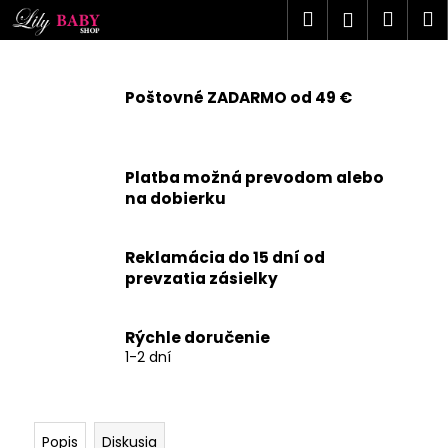
K
Prejsť
Hľadať
Náku
M
Prihlásen
na
o
obsah
Späť
Späť
košík
š
í
Poštovné ZADARMO od 49 €
Č
k
o
p
Platba možná prevodom alebo
o
na dobierku
t
r
Reklamácia do 15 dní od
e
prevzatia zásielky
b
u
j
Rýchle doručenie
1-2 dní
e
t
e
n
Popis
Diskusia