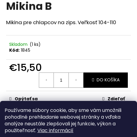
č
Mikina B
produktu
a
je
m
0,0
z
e
Mikina pre chlapcov na zips. Veľkosť 104-110
5
hviezdičiek.
SET
BEST
Skladom
(1 ks)
FRIENDS
Kód:
1845
€13,50
€15,50
Jednotková
DO KOŠÍKA
cena:
Opýtať sa
Zdieľať
Používame súbory cookie, aby sme vám umožnili
Kategória
:
pre chlapcov
pohodlné prehliadanie webovej stránky a vďaka
analýze neustále zlepšovali jej funkcie, výkon a
Z
použiteľnosť.
Viac informácií
á