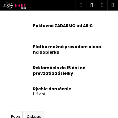
K
Prejsť
Hľadať
Náku
M
Prihlásen
na
o
obsah
Späť
Späť
košík
š
í
Poštovné ZADARMO od 49 €
Č
k
o
p
Platba možná prevodom alebo
o
na dobierku
t
r
Reklamácia do 15 dní od
e
prevzatia zásielky
b
u
j
Rýchle doručenie
1-2 dní
e
t
e
n
Popis
Diskusia