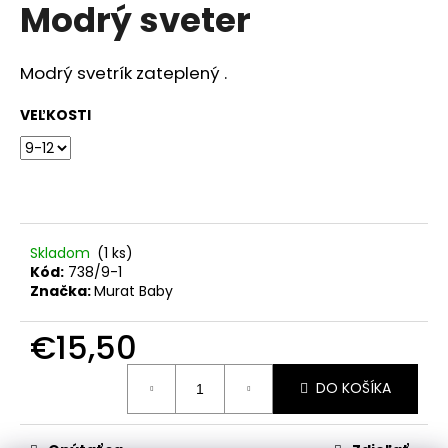
č
Modrý sveter
produktu
a
je
m
0,0
z
e
Modrý svetrík zateplený .
5
hviezdičiek.
VEĽKOSTI
RIFĽOVÉ
KRAŤASY
€15,90
Skladom
(1 ks)
Kód:
738/9-1
Značka:
Murat Baby
€15,50
Jednotková
DO KOŠÍKA
cena: