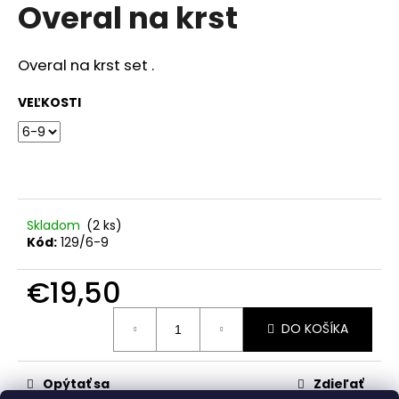
č
Overal na krst
produktu
a
je
m
0,0
z
e
Overal na krst set .
5
hviezdičiek.
VEĽKOSTI
SET
LIENKA
€15,60
Skladom
(2 ks)
Kód:
129/6-9
€19,50
Jednotková
DO KOŠÍKA
cena:
Opýtať sa
Zdieľať