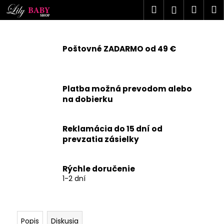
K
Prejsť
Hľadať
Náku
M
Prihlásen
na
o
obsah
Späť
Späť
košík
š
í
Poštovné ZADARMO od 49 €
Č
k
o
p
Platba možná prevodom alebo
o
na dobierku
t
r
Reklamácia do 15 dní od
e
prevzatia zásielky
b
u
j
Rýchle doručenie
1-2 dní
e
t
e
n
Popis
Diskusia