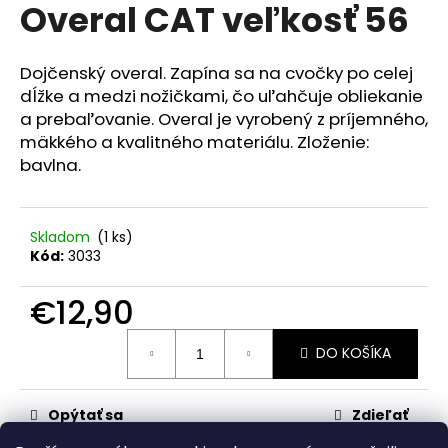
č
Overal CAT veľkosť 56
produktu
a
je
m
0,0
z
e
Dojčenský overal. Zapína sa na cvočky po celej
5
dĺžke a medzi nožičkami, čo uľahčuje obliekanie
hviezdičiek.
a prebaľovanie. Overal je vyrobený z príjemného,
RAK
mäkkého a kvalitného materiálu. Zloženie:
ŠKOLA
HNEDÁ
bavlna.
€23,50
Skladom
(1 ks)
Kód:
3033
€12,90
Jednotková
DO KOŠÍKA
cena:
Opýtať sa
Zdieľať