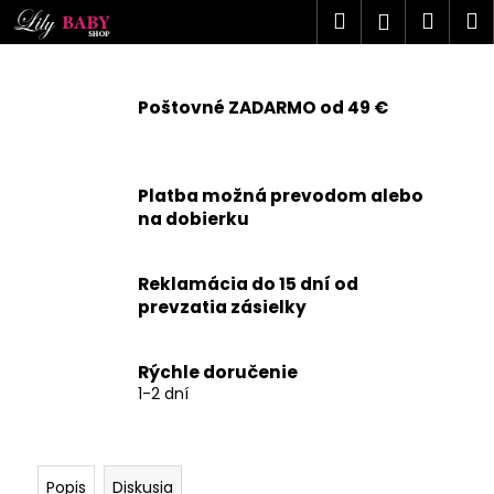
K
Prejsť
Hľadať
Náku
M
Prihlásen
na
o
obsah
Späť
Späť
košík
š
í
Poštovné ZADARMO od 49 €
Č
k
o
p
Platba možná prevodom alebo
o
na dobierku
t
r
Reklamácia do 15 dní od
e
prevzatia zásielky
b
u
j
Rýchle doručenie
1-2 dní
e
t
e
n
Popis
Diskusia