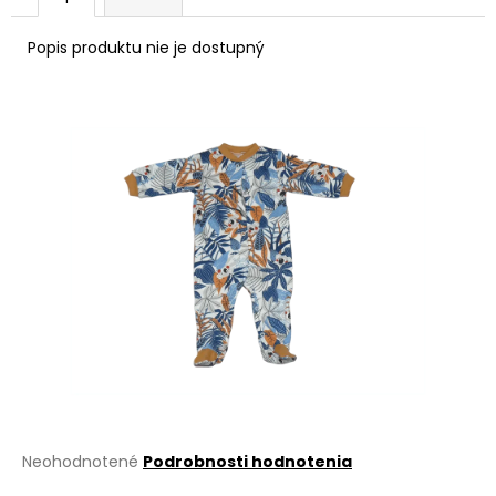
á
Popis produktu nie je dostupný
j
s
ť
?
HĽADAŤ
O
d
p
o
r
Priemerné
Neohodnotené
Podrobnosti hodnotenia
ú
hodnotenie