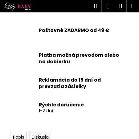
K
Prejsť
Hľadať
Náku
M
Prihlásen
na
o
obsah
Späť
Späť
košík
š
í
Poštovné ZADARMO od 49 €
Č
k
o
p
Platba možná prevodom alebo
o
na dobierku
t
r
Reklamácia do 15 dní od
e
prevzatia zásielky
b
u
j
Rýchle doručenie
1-2 dní
e
t
e
n
Popis
Diskusia