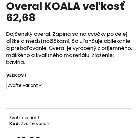
č
Overal KOALA veľkosť
produktu
a
je
62,68
m
0,0
z
e
5
hviezdičiek.
Dojčenský overal. Zapína sa na cvočky po celej
RAK
dĺžke a medzi nožičkami, čo uľahčuje obliekanie
ŠKOLA
a prebaľovanie. Overal je vyrobený z príjemného,
HNEDÁ
mäkkého a kvalitného materiálu. Zloženie:
€23,50
bavlna.
VEĽKOSŤ
Zvoľte variant
Kód:
Zvoľte variant