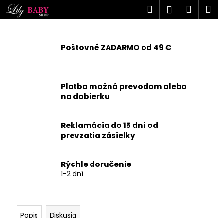
K
Prejsť
Hľadať
Náku
M
Prihlásen
na
o
obsah
Späť
Späť
košík
š
í
Poštovné ZADARMO od 49 €
Č
k
o
p
Platba možná prevodom alebo
o
na dobierku
t
r
Reklamácia do 15 dní od
e
prevzatia zásielky
b
u
j
Rýchle doručenie
1-2 dní
e
t
e
n
Popis
Diskusia