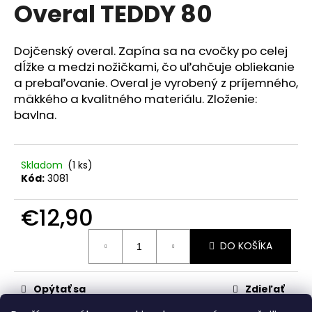
č
Overal TEDDY 80
produktu
a
je
m
0,0
z
e
Dojčenský overal. Zapína sa na cvočky po celej
5
dĺžke a medzi nožičkami, čo uľahčuje obliekanie
hviezdičiek.
a prebaľovanie. Overal je vyrobený z príjemného,
RAK
mäkkého a kvalitného materiálu. Zloženie:
ŠKOLA
RUŽOVÁ
bavlna.
€23,50
Skladom
(1 ks)
Kód:
3081
€12,90
Jednotková
DO KOŠÍKA
cena:
Opýtať sa
Zdieľať