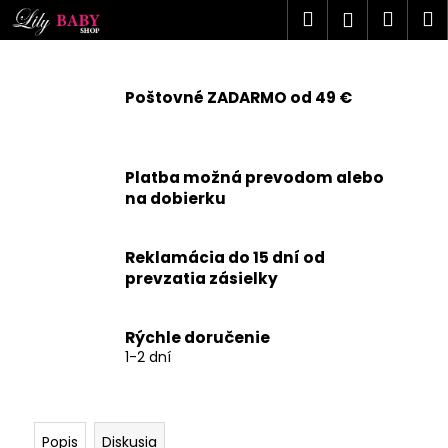
K
Prejsť
Hľadať
Náku
M
Prihlásen
na
o
obsah
Späť
Späť
košík
š
í
Poštovné ZADARMO od 49 €
Č
k
o
p
Platba možná prevodom alebo
o
na dobierku
t
r
Reklamácia do 15 dní od
e
prevzatia zásielky
b
u
j
Rýchle doručenie
1-2 dní
e
t
e
n
Popis
Diskusia