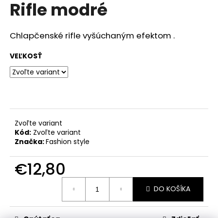
č
Rifle modré
produktu
a
je
m
0,0
z
e
Chlapčenské rifle vyšúchaným efektom .
5
hviezdičiek.
VEĽKOSŤ
RIFĽOVÉ
KRAŤASY
€15,90
Zvoľte variant
Kód:
Zvoľte variant
Značka:
Fashion style
€12,80
Jednotková
DO KOŠÍKA
cena: