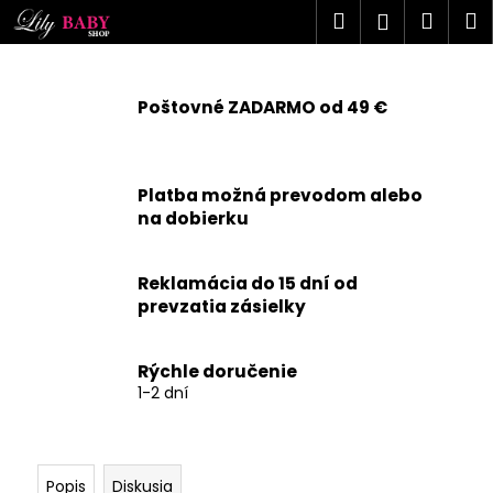
K
Prejsť
Hľadať
Náku
M
Prihlásen
na
o
obsah
Späť
Späť
košík
š
í
Poštovné ZADARMO od 49 €
Č
k
o
p
Platba možná prevodom alebo
o
na dobierku
t
r
Reklamácia do 15 dní od
e
prevzatia zásielky
b
u
j
Rýchle doručenie
1-2 dní
e
t
e
n
Popis
Diskusia