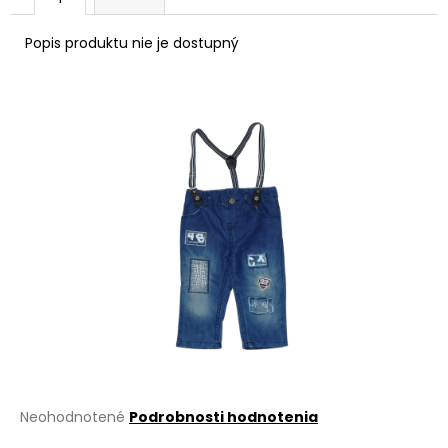
á
Popis produktu nie je dostupný
j
s
ť
?
HĽADAŤ
O
d
p
o
r
Priemerné
Neohodnotené
Podrobnosti hodnotenia
ú
hodnotenie