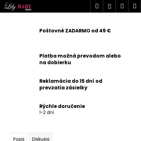
K
Prejsť
Hľadať
Náku
M
Prihlásen
na
o
obsah
Späť
Späť
košík
š
í
Poštovné ZADARMO od 49 €
Č
k
o
p
Platba možná prevodom alebo
o
na dobierku
t
r
Reklamácia do 15 dní od
e
prevzatia zásielky
b
u
j
Rýchle doručenie
1-2 dní
e
t
e
n
Popis
Diskusia