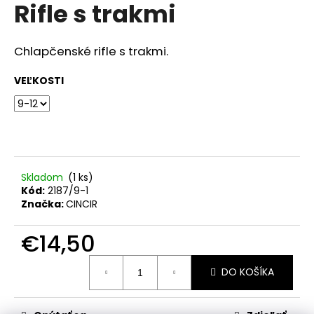
č
Rifle s trakmi
produktu
a
je
m
0,0
z
e
Chlapčenské rifle s trakmi.
5
hviezdičiek.
VEĽKOSTI
RIFĽOVÉ
KRAŤASY
€15,90
Skladom
(1 ks)
Kód:
2187/9-1
Značka:
CINCIR
€14,50
Jednotková
DO KOŠÍKA
cena: