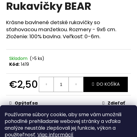
č
Rukavičky BEAR
produktu
a
je
m
0,0
z
e
Krásne bavlnené detské rukavičky so
5
sťahovacou manžetkou. Rozmery - 9x6 cm.
hviezdičiek.
Zloženie: 100% bavlna. Veľkosť: 0-6m.
RAK
UNICORN
€23,50
Skladom
(>5 ks)
Kód:
1419
€2,50
DO KOŠÍKA
Jednotková
cena:
Opýtať sa
Zdieľať
Používame súbory cookie, aby sme vám umožnili
Kategória
:
Rukavičky
pohodlné prehliadanie webovej stránky a vďaka
analýze neustále zlepšovali jej funkcie, výkon a
Z
použiteľnosť.
Viac informácií