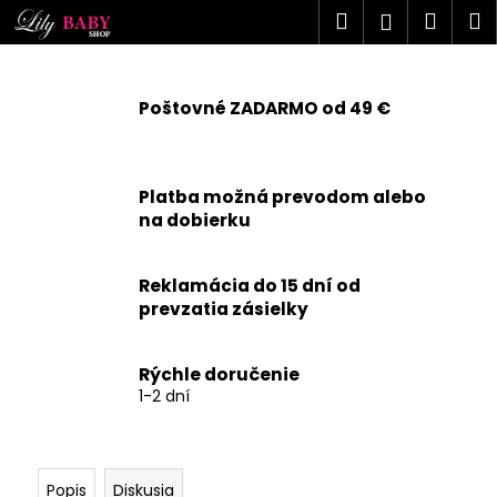
K
Prejsť
Hľadať
Náku
M
Prihlásen
na
o
obsah
Späť
Späť
košík
š
í
Poštovné ZADARMO od 49 €
Č
k
o
p
Platba možná prevodom alebo
o
na dobierku
t
r
Reklamácia do 15 dní od
e
prevzatia zásielky
b
u
j
Rýchle doručenie
1-2 dní
e
t
e
n
Popis
Diskusia