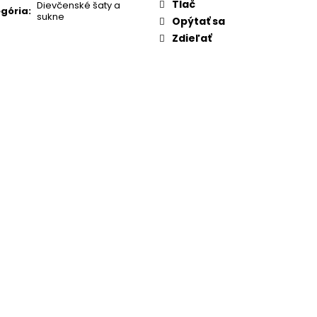
Tlač
Dievčenské šaty a
gória
:
sukne
Opýtať sa
Zdieľať