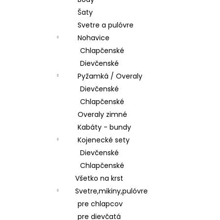
ŠATY
Šaty
€28,50
Svetre a pulóvre
Nohavice
Chlapčenské
Dievčenské
Pyžamká / Overaly
Dievčenské
Chlapčenské
Overaly zimné
Kabáty - bundy
Kojenecké sety
Dievčenské
Chlapčenské
Všetko na krst
Svetre,mikiny,pulóvre
pre chlapcov
pre dievčatá