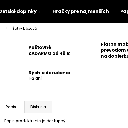
Detské doplnky
Hračky pre najmenších
Pa
Šaty- béžové
Čo potrebujete nájsť?
Platba mo
Poštovné
prevodom 
ZADARMO od 49 €
HĽADAŤ
na dobierk
Rýchle doručenie
Odporúčame
1-2 dní
Popis
Diskusia
Popis produktu nie je dostupný