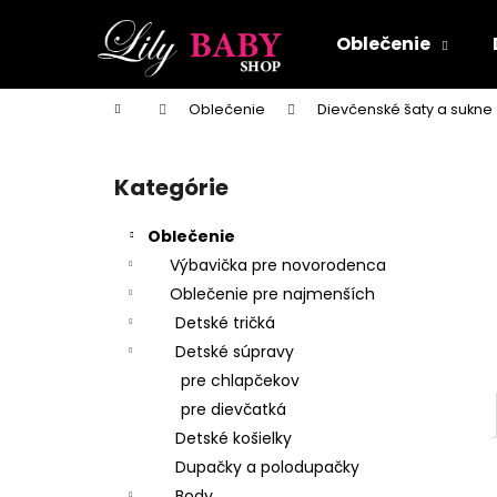
K
Prejsť
na
o
Oblečenie
obsah
Späť
Späť
š
do
do
í
Domov
Oblečenie
Dievčenské šaty a sukne
k
obchodu
obchodu
B
o
Kategórie
Preskočiť
č
kategórie
n
Oblečenie
ý
Výbavička pre novorodenca
p
Oblečenie pre najmenších
a
Detské tričká
n
Detské súpravy
e
pre chlapčekov
l
pre dievčatká
Detské košielky
Dupačky a polodupačky
Body