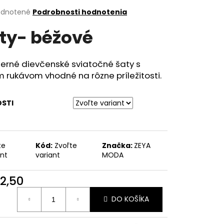
erné
dnotené
Podrobnosti hodnotenia
tenie
ty- béžové
ktu
erné dievčenské sviatočné šaty s
 rukávom vhodné na rôzne príležitosti.
ičiek.
OSTI
te
Kód:
Zvoľte
Značka:
ZEYA
ant
variant
MODA
2,50
otková
DO KOŠÍKA
: