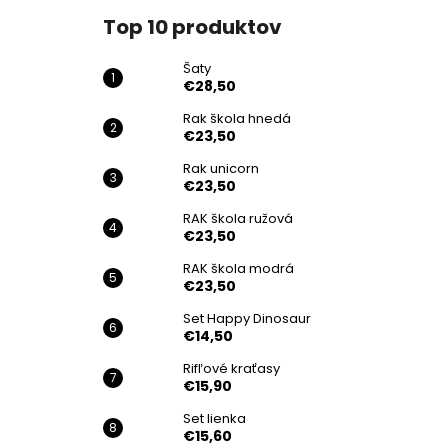
Top 10 produktov
Šaty
€28,50
Rak škola hnedá
€23,50
Rak unicorn
€23,50
RAK škola ružová
€23,50
RAK škola modrá
€23,50
Set Happy Dinosaur
€14,50
Rifľové kraťasy
€15,90
Set lienka
€15,60