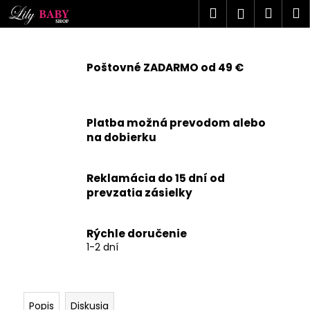
K
Prejsť
Hľadať
Náku
M
Prihlásen
na
o
obsah
Späť
Späť
košík
š
í
Poštovné ZADARMO od 49 €
Č
k
o
p
Platba možná prevodom alebo
o
na dobierku
t
r
Reklamácia do 15 dní od
e
prevzatia zásielky
b
u
j
Rýchle doručenie
1-2 dní
e
t
e
n
Popis
Diskusia