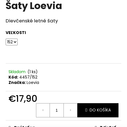
č
Šaty Loevia
produktu
a
je
m
0,0
z
e
Dievčenské letné šaty
5
hviezdičiek.
VEĽKOSTI
ŠATY
€28,50
Skladom
(1 ks)
Kód:
4457/152
Značka:
Loevia
€17,90
Jednotková
DO KOŠÍKA
cena: