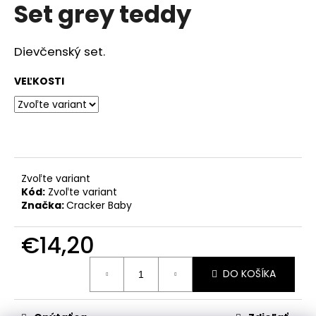
č
Set grey teddy
produktu
a
je
m
0,0
z
e
Dievčenský set.
5
hviezdičiek.
VEĽKOSTI
RAK
ŠKOLA
HNEDÁ
€23,50
Zvoľte variant
Kód:
Zvoľte variant
Značka:
Cracker Baby
€14,20
Jednotková
DO KOŠÍKA
cena: