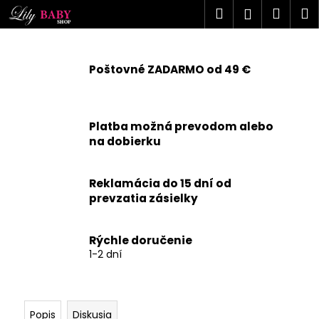
K
Prejsť
Hľadať
Náku
M
Prihlásen
na
o
obsah
Späť
Späť
košík
š
í
Poštovné ZADARMO od 49 €
Č
k
o
p
Platba možná prevodom alebo
o
na dobierku
t
r
Reklamácia do 15 dní od
e
prevzatia zásielky
b
u
j
Rýchle doručenie
1-2 dní
e
t
e
n
Popis
Diskusia