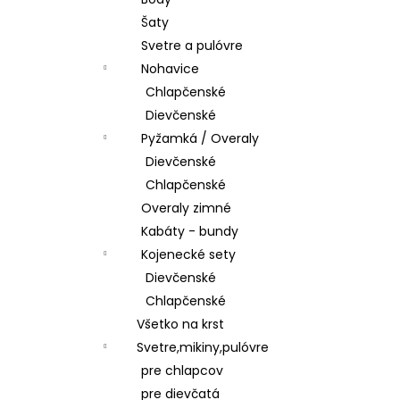
ŠATY
Šaty
€28,50
Svetre a pulóvre
Nohavice
Chlapčenské
Dievčenské
Pyžamká / Overaly
Dievčenské
Chlapčenské
Overaly zimné
Kabáty - bundy
Kojenecké sety
Dievčenské
Chlapčenské
Všetko na krst
Svetre,mikiny,pulóvre
pre chlapcov
pre dievčatá