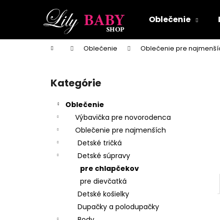
K
Prejsť
na
o
Oblečenie
obsah
Späť
Späť
š
do
do
í
Domov
Oblečenie
Oblečenie pre najmenší
k
obchodu
obchodu
B
o
Kategórie
Preskočiť
č
kategórie
n
Oblečenie
ý
Výbavička pre novorodenca
p
Oblečenie pre najmenších
a
Detské tričká
n
Detské súpravy
e
pre chlapčekov
l
pre dievčatká
Detské košielky
Dupačky a polodupačky
Body