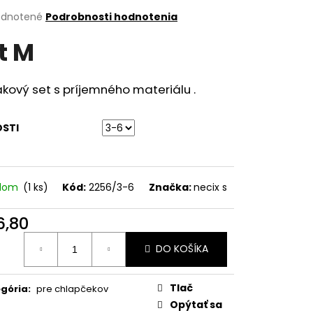
erné
dnotené
Podrobnosti hodnotenia
tenie
t M
ktu
kový set s príjemného materiálu .
ičiek.
OSTI
adom
(1 ks)
Kód:
2256/3-6
Značka:
necix s
6,80
otková
DO KOŠÍKA
:
Tlač
gória
:
pre chlapčekov
Opýtať sa