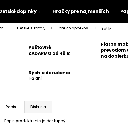
Detské doplnky
Hračky pre najmenších
Pa
ch
Detské súpravy
pre chlapčekov
Set M
Čo potrebujete nájsť?
Platba mo
Poštovné
prevodom 
ZADARMO od 49 €
HĽADAŤ
na dobierk
Rýchle doručenie
Odporúčame
1-2 dní
Popis
Diskusia
Popis produktu nie je dostupný