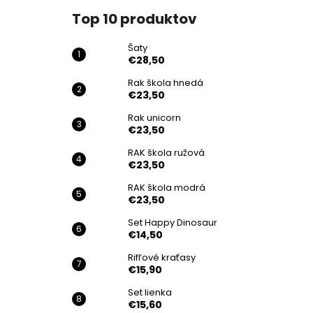
Top 10 produktov
Šaty
€28,50
Rak škola hnedá
€23,50
Rak unicorn
€23,50
RAK škola ružová
€23,50
RAK škola modrá
€23,50
Set Happy Dinosaur
€14,50
Rifľové kraťasy
€15,90
Set lienka
€15,60